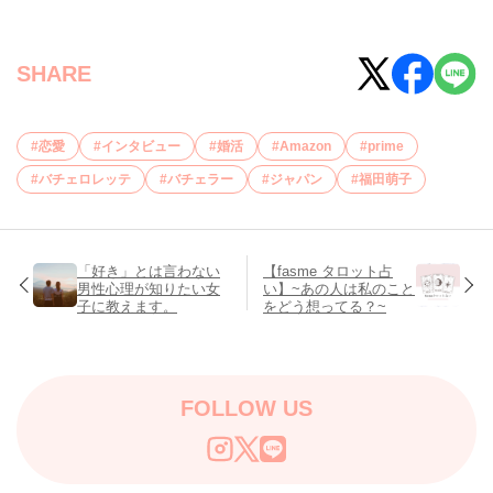
SHARE
恋愛
インタビュー
婚活
Amazon
prime
バチェロレッテ
バチェラー
ジャパン
福田萌子
「好き」とは言わない
【fasme タロット占
男性心理が知りたい女
い】~あの人は私のこと
子に教えます。
をどう想ってる？~
FOLLOW US