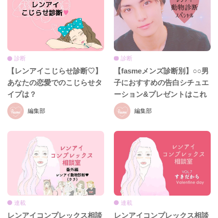
診断
診断
【fasmeメンズ診断別】○○男
【レンアイこじらせ診断♡】
子におすすめの告白シチュエ
あなたの恋愛でのこじらせタ
ーション&プレゼントはこれ
イプは？
だ！！
編集部
編集部
連載
連載
レンアイコンプレックス相談
レンアイコンプレックス相談