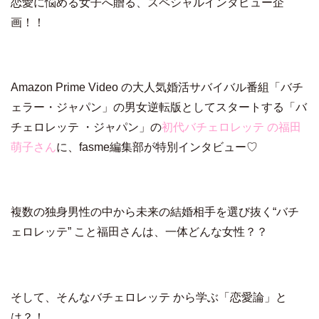
恋愛に悩める女子へ贈る、スペシャルインタビュー企
画！！
Amazon Prime Video の大人気婚活サバイバル番組「バチ
ェラー・ジャパン」の
男女逆転版
としてスタートする「バ
チェロレッテ ・ジャパン
」の
初代バチェロレッテ
の福田
萌子さん
に、fasme編集部が特別インタビュー♡
複数の独身男性の中から未来の結婚相手を選び抜く“バチ
ェロレッテ” こと
福田さんは、一体どんな女性？？
そして、そんなバチェロレッテ から学ぶ「恋愛論」と
は？！