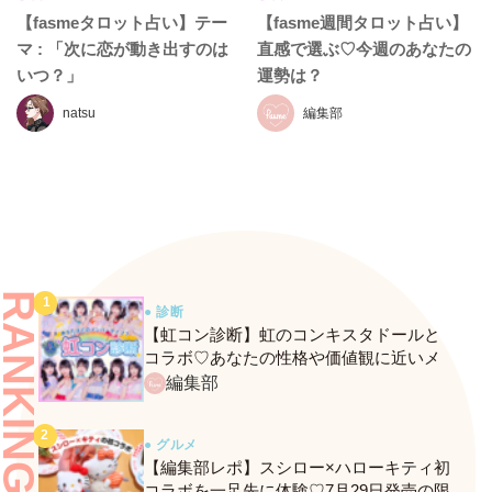
【fasmeタロット占い】テー
【fasme週間タロット占い】
マ : 「次に恋が動き出すのは
直感で選ぶ♡今週のあなたの
いつ？」
運勢は？
natsu
編集部
RANKING
● 診断
【虹コン診断】虹のコンキスタドールと
コラボ♡あなたの性格や価値観に近いメ
ンバーがわかる、fasmeの新診断がスター
編集部
ト！
● グルメ
【編集部レポ】スシロー×ハローキティ初
コラボを一足先に体験♡7月29日発売の限