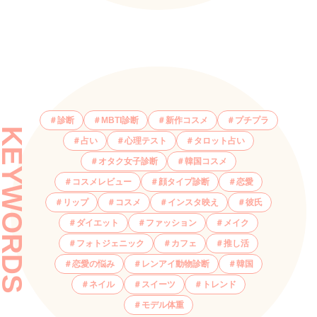
診断
MBTI診断
新作コスメ
プチプラ
KEYWORDS
占い
心理テスト
タロット占い
オタク女子診断
韓国コスメ
コスメレビュー
顔タイプ診断
恋愛
リップ
コスメ
インスタ映え
彼氏
ダイエット
ファッション
メイク
フォトジェニック
カフェ
推し活
恋愛の悩み
レンアイ動物診断
韓国
ネイル
スイーツ
トレンド
モデル体重