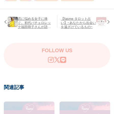
恋に悩める女子に捧
【fasme タロット占
ぐ。初代バチェロレッ
い】~あなたから出会い
テ福田萌子さんが語る
を遠ざけているもの~
「良い男の条件・良い
恋愛」とは？？
FOLLOW US
関連記事