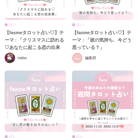
占い
占い
【fasmeタロット占い♡】テ
【fasmeタロット占い♡】テ
ーマ : 「クリスマスに訪れる
ーマ : 「彼の気持ち、今どう
♡あなたに起こる恋の出来
思っている？」
事」
natsu
編集部
占い
占い