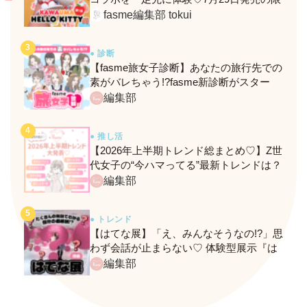
定メニュー＆グッズをレポ！
fasme編集部 tokui
● 診断
【fasme旅女子診断】あなたの旅行先での
素がバレちゃう!?fasme新診断がスター
ト！
編集部
● 推し活
【2026年上半期トレンド総まとめ♡】Z世
代女子の“今ハマってる”最新トレンドは？
ネクストバズ予報もチェック♪
編集部
● トレンド
【はてな展】「え、みんなそうなの!?」思
わず会話が止まらない♡ 体験型展示『は
てな展』に行ってきたレポ
編集部