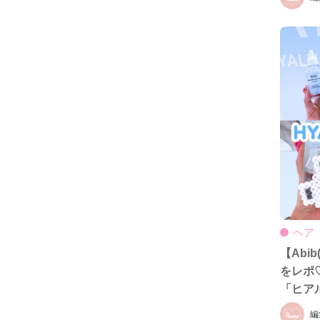
ヘア
【Abi
をレポ
「ヒア
先行登
編