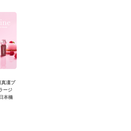
田真凜プ
ラージ
日本橋