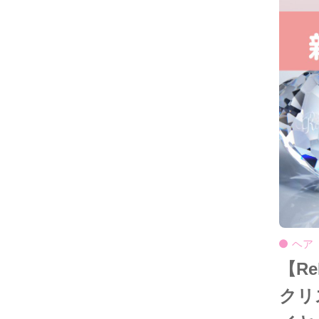
ヘア
【R
クリ