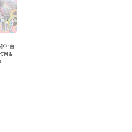
公開♡“自
CM＆
！