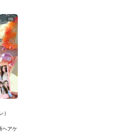
한국어
ルレ）
や新ヘアケ
ク♪