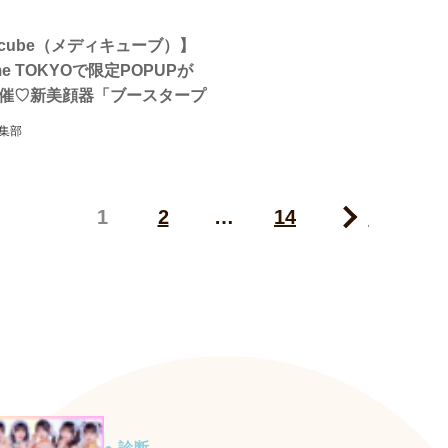
icube（メディキューブ）】
me TOKYOで限定POPUPが
〜開催♡新美顔器「ブースタープ
」を先行体験！
集部
1
2
…
14
Next
● 診断