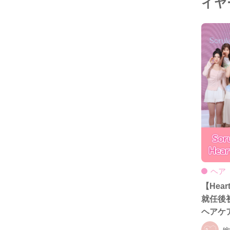
イヤ
ヘア
【Hea
就任後初
ヘアケ
編