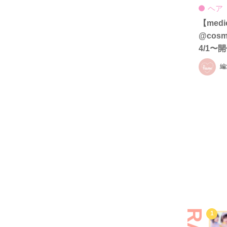
ヘア
【med
@cos
4/1
ロX2
編