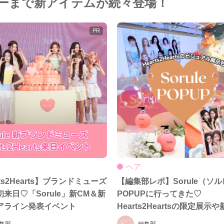
ーまで新アイテムが続々登場！
ヘア
rts2Hearts】ブランドミューズ
【編集部レポ】Sorule（ソ
来日♡「Sorule」新CM＆新
POPUPに行ってきた♡
アライン発表イベント
Hearts2Heartsの限定展示
アラインをひと足先にチェッ
集部
編集部