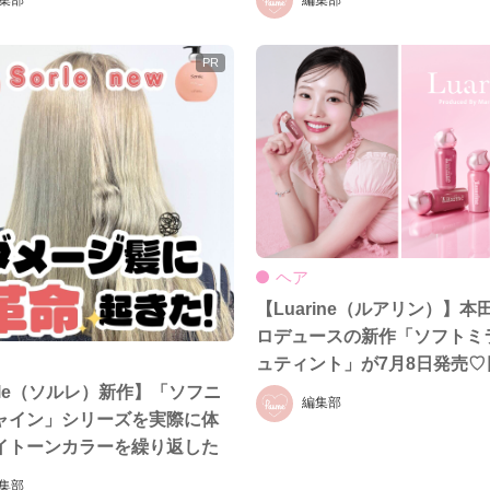
ヘア
【Luarine（ルアリン）】本
ロデュースの新作「ソフトミ
ュティント」が7月8日発売♡
で限定POPUPも開催！
ule（ソルレ）新作】「ソフニ
編集部
ャイン」シリーズを実際に体
イトーンカラーを繰り返した
ジ毛で検証♡
集部