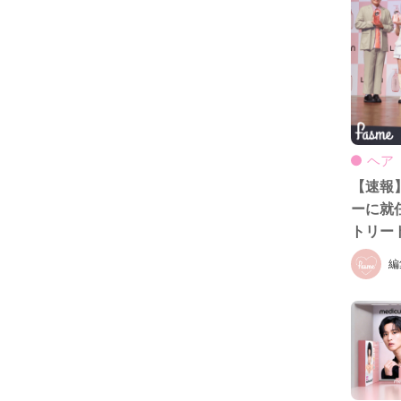
ヘア
【速報
ーに就任
トリー
編