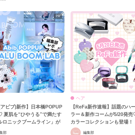
ヘア
b(アビブ)新作】日本橋POPUP
【ReFa新作速報】話題のハ
♡ 夏肌を“ひやうる”で満たす
ラー＆新作コームが5/20発売
ルロニックブームライン」が
カラーコレクションも登場！
場！
集部
編集部