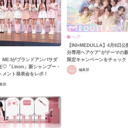
ヘア
【INI×MEDULLA】4月8日
分専用ヘアケア”がテーマの新
限定キャンペーンをチェック
】ME:Iがブランドアンバサダ
♡「Linon」新シャンプー・
編集部
トメント発表会をレポ！
集部