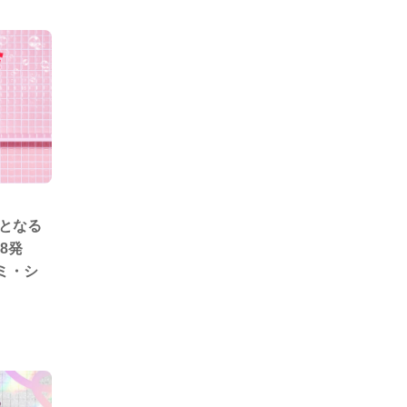
初となる
8発
ミ・シ
登場♡