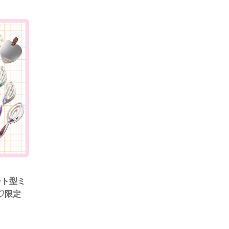
ート型ミ
♡限定