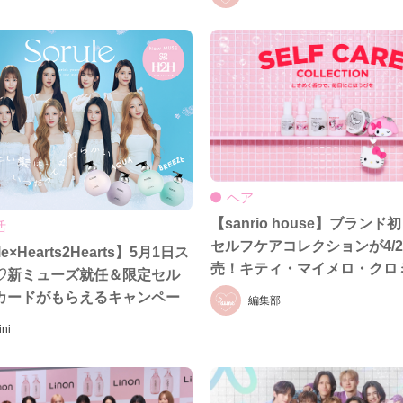
ヘア
【sanrio house】ブランド
活
セルフケアコレクションが4/2
le×Hearts2Hearts】5月1日ス
売！キティ・マイメロ・クロ
♡新ミューズ就任＆限定セル
ナモロールの癒しアイテムが
カードがもらえるキャンペー
編集部
ini