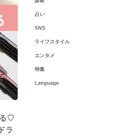
診断
診断
占い
心理テスト
SNS
ライフスタイル
推し活
エンタメ
カルチャー・暮らし
特集
Language
English
ไทย
る♡
简体中文
ドラ
繁體中文