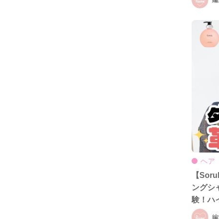
ヘア
【Sor
ングシ
験！ハ
ダメー
編