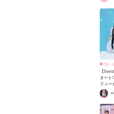
推し
【Soru
タート
フィー
ンも！
sh