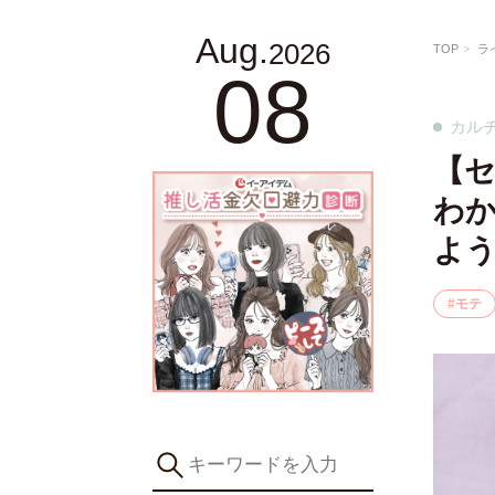
Aug.
2026
TOP
ラ
08
カル
【
わ
よ
モテ