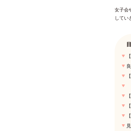
女子会
してい
【
良
【
【
【
【
見