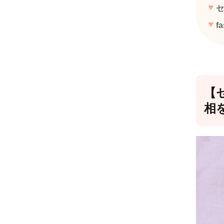
セ
f
【
相