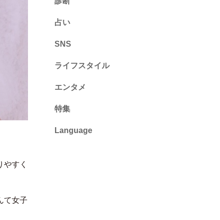
診断
診断
占い
心理テスト
SNS
ライフスタイル
推し活
エンタメ
カルチャー・暮らし
特集
Language
English
りやすく
ไทย
简体中文
んて女子
繁體中文