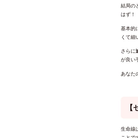
結局の
はず！
基本的
くて細
さらに
が良い
あなた
【
生命線
ことで