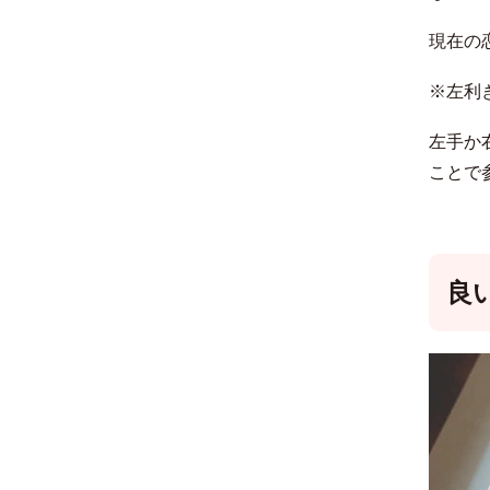
現在の
※左利
左手か
ことで
良