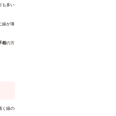
方も多い
に線が薄
手相
の方
描く線の