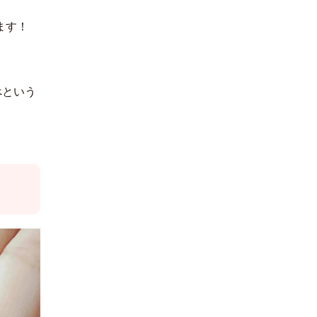
ます！
べという