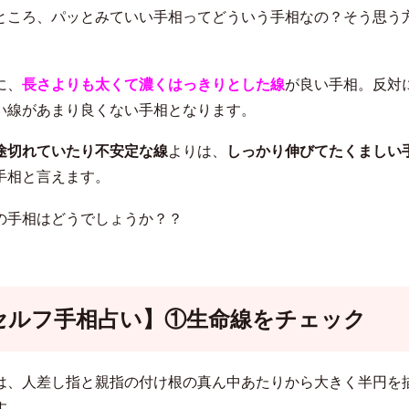
ところ、パッとみていい手相ってどういう手相なの？そう思う
に、
長さよりも太くて濃くはっきりとした線
が良い手相。反対
い線があまり良くない手相となります。
途切れていたり不安定な線
よりは、
しっかり伸びてたくましい
手相と言えます。
の手相はどうでしょうか？？
セルフ手相占い】①生命線をチェック
は、人差し指と親指の付け根の真ん中あたりから大きく半円を
す。