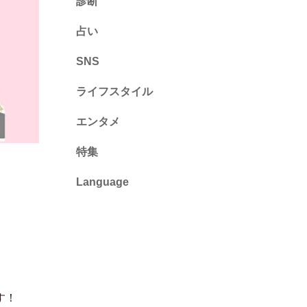
診断
診断
占い
心理テスト
SNS
ライフスタイル
推し活
エンタメ
カルチャー・暮らし
特集
Language
English
ไทย
简体中文
繁體中文
す！