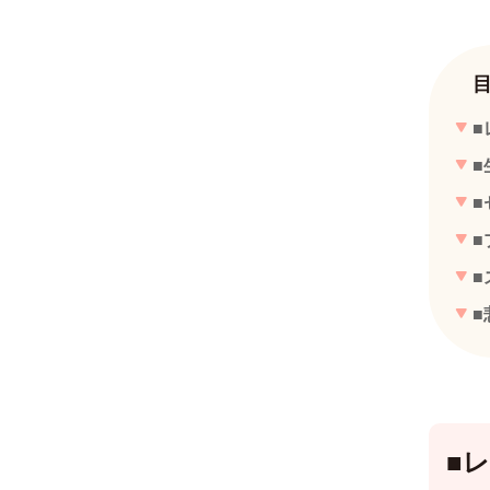
■
■
■
■
■
■
■