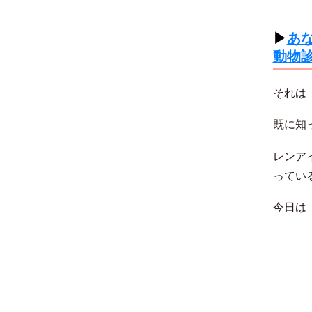
▶︎
あ
動物
それは
既に知
レンア
ってい
今日は