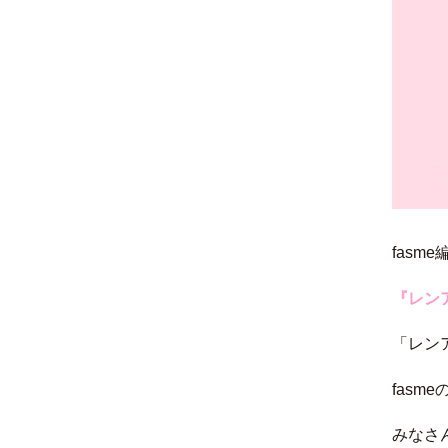
fasm
『レン
「レン
fas
みなさ