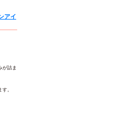
ンアイ
みが詰ま
ます。