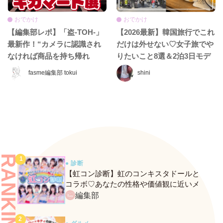
おでかけ
おでかけ
【編集部レポ】「盗-TOH-」
【2026最新】韓国旅行でこれ
最新作！“カメラに認識され
だけは外せない♡女子旅でや
なければ商品を持ち帰れ
りたいこと8選＆2泊3日モデ
る”『ギガマート展』に行っ
ルコース
fasme編集部 tokui
shini
てきた♡
RANKING
● 診断
【虹コン診断】虹のコンキスタドールと
コラボ♡あなたの性格や価値観に近いメ
ンバーがわかる、fasmeの新診断がスター
編集部
ト！