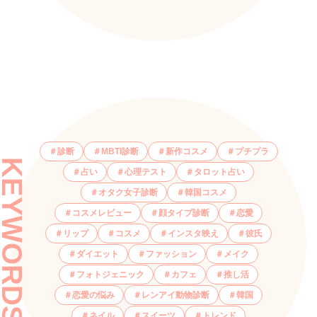
診断
MBTI診断
新作コスメ
プチプラ
KEYWORDS
占い
心理テスト
タロット占い
オタク女子診断
韓国コスメ
コスメレビュー
顔タイプ診断
恋愛
リップ
コスメ
インスタ映え
彼氏
ダイエット
ファッション
メイク
フォトジェニック
カフェ
推し活
恋愛の悩み
レンアイ動物診断
韓国
ネイル
スイーツ
トレンド