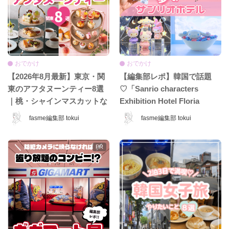
おでかけ
おでかけ
【2026年8月最新】東京・関
【編集部レポ】韓国で話題
東のアフタヌーンティー8選
♡「Sanrio characters
｜桃・シャインマスカットな
Exhibition Hotel Floria
ど夏限定ホテル＆カフェ特
Tokyo」が日本上陸♡ 夢みた
fasme編集部 tokui
fasme編集部 tokui
集！
いなホテル空間＆限定グッズ
をレポ！