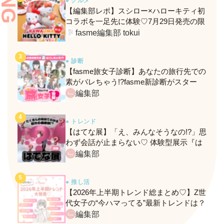
● グルメ
【編集部レポ】スシロー×ハローキティ初
コラボを一足先に体験♡7月29日発売の限
定メニュー＆グッズをレポ！
fasme編集部 tokui
● 診断
【fasme旅女子診断】あなたの旅行先での
素がバレちゃう!?fasme新診断がスター
ト！
編集部
● トレンド
【はてな展】「え、みんなそうなの!?」思
わず会話が止まらない♡ 体験型展示『は
てな展』に行ってきたレポ
編集部
● 推し活
【2026年上半期トレンド総まとめ♡】Z世
代女子の“今ハマってる”最新トレンドは？
ネクストバズ予報もチェック♪
編集部