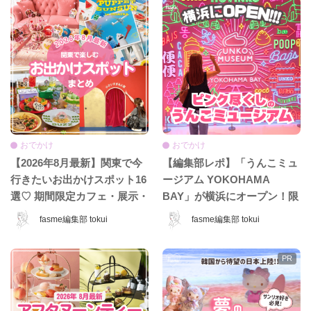
おでかけ
おでかけ
【2026年8月最新】関東で今
【編集部レポ】「うんこミュ
行きたいお出かけスポット16
ージアム YOKOHAMA
選♡ 期間限定カフェ・展示・
BAY」が横浜にオープン！限
POPUPまとめ
定コンテンツ＆グッズをひと
fasme編集部 tokui
fasme編集部 tokui
足先に体験♡