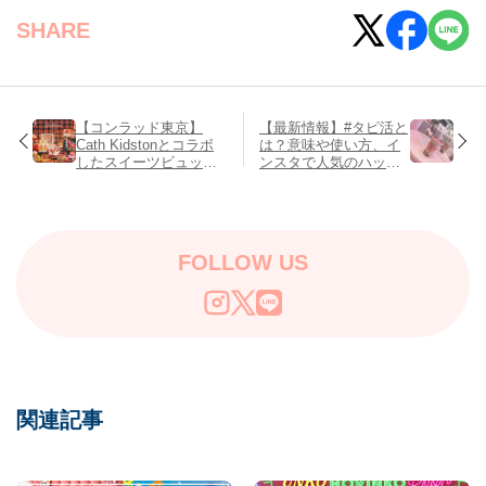
SHARE
【コンラッド東京】
【最新情報】#タピ活と
Cath Kidstonとコラボ
は？意味や使い方、イ
したスイーツビュッフ
ンスタで人気のハッシ
ェ「ホリデー・ティー
ュタグ、東京・名古
パーティー」♡
屋・大阪のおすすめタ
ピオカ店15選
FOLLOW US
関連記事