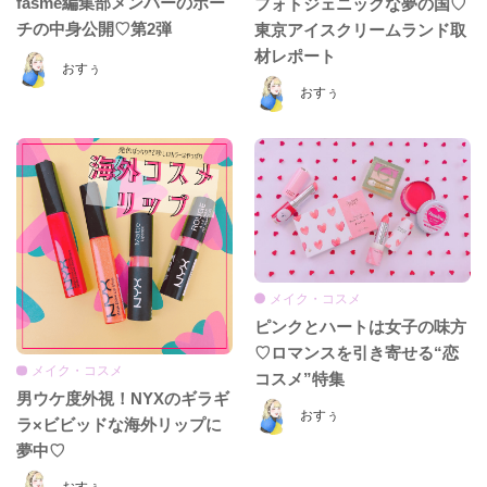
fasme編集部メンバーのポー
フォトジェニックな夢の国♡
チの中身公開♡第2弾
東京アイスクリームランド取
材レポート
おすぅ
おすぅ
メイク・コスメ
ピンクとハートは女子の味方
♡ロマンスを引き寄せる“恋
メイク・コスメ
コスメ”特集
男ウケ度外視！NYXのギラギ
おすぅ
ラ×ビビッドな海外リップに
夢中♡