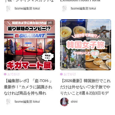
ど夏限定ホテル＆カフェ特
Tokyo」が日本上陸♡ 夢みた
fasme編集部 tokui
fasme編集部 tokui
集！
いなホテル空間＆限定グッズ
をレポ！
おでかけ
おでかけ
【編集部レポ】「盗-TOH-」
【2026最新】韓国旅行でこれ
最新作！“カメラに認識され
だけは外せない♡女子旅でや
なければ商品を持ち帰れ
りたいこと8選＆2泊3日モデ
る”『ギガマート展』に行っ
ルコース
fasme編集部 tokui
shini
てきた♡