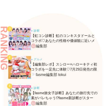
RANKING
● 診断
【虹コン診断】虹のコンキスタドールと
コラボ♡あなたの性格や価値観に近いメ
ンバーがわかる、fasmeの新診断がスター
編集部
ト！
● グルメ
【編集部レポ】スシロー×ハローキティ初
コラボを一足先に体験♡7月29日発売の限
定メニュー＆グッズをレポ！
fasme編集部 tokui
● 診断
【fasme旅女子診断】あなたの旅行先での
素がバレちゃう!?fasme新診断がスター
ト！
編集部