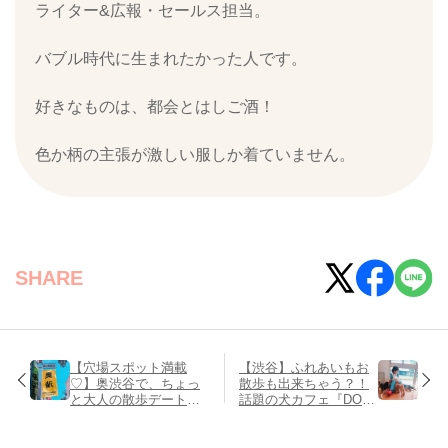
ライター&広報・セールス担当。
バブル時代に生まれたかった人です。
好きなものは、都会とはしご酒！
色か柄の主張が激しい服しか着ていません。
SHARE
【穴場スポット満載
【渋谷】ふれあいもお
♡】奥渋谷で、ちょっ
散歩も出来ちゃう？！
と大人の散歩デートは
話題の犬カフェ『DOG
いかが？①
HEART from アクアマ
リン』に潜入♡