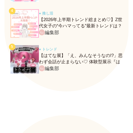
● 推し活
【2026年上半期トレンド総まとめ♡】Z世
代女子の“今ハマってる”最新トレンドは？
ネクストバズ予報もチェック♪
編集部
● トレンド
【はてな展】「え、みんなそうなの!?」思
わず会話が止まらない♡ 体験型展示『は
てな展』に行ってきたレポ
編集部