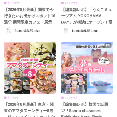
おでかけ
おでかけ
【2026年8月最新】関東で今
【編集部レポ】「うんこミュ
行きたいお出かけスポット16
ージアム YOKOHAMA
選♡ 期間限定カフェ・展示・
BAY」が横浜にオープン！限
POPUPまとめ
定コンテンツ＆グッズをひと
fasme編集部 tokui
fasme編集部 tokui
足先に体験♡
おでかけ
おでかけ
【2026年8月最新】東京・関
【編集部レポ】韓国で話題
東のアフタヌーンティー8選
♡「Sanrio characters
｜桃・シャインマスカットな
Exhibition Hotel Floria