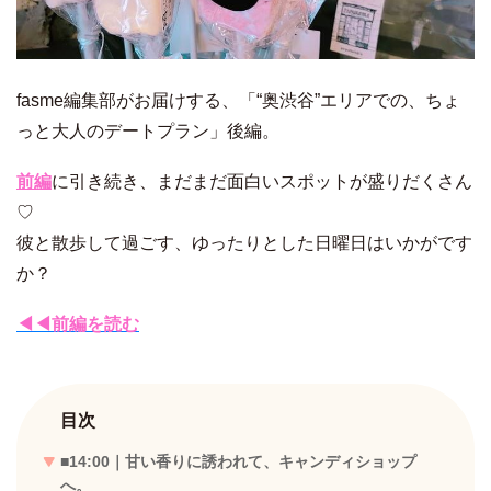
fasme編集部がお届けする、「“奥渋谷”エリアでの、ちょ
っと大人のデートプラン」後編。
前編
に引き続き、まだまだ面白いスポットが盛りだくさん
♡
彼と散歩して過ごす、ゆったりとした日曜日はいかがです
か？
◀◀前編を読む
目次
■14:00｜甘い香りに誘われて、キャンディショップ
へ。