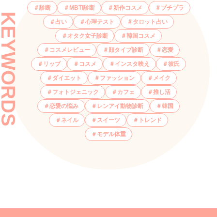
診断
MBTI診断
新作コスメ
プチプラ
KEYWORDS
占い
心理テスト
タロット占い
オタク女子診断
韓国コスメ
コスメレビュー
顔タイプ診断
恋愛
リップ
コスメ
インスタ映え
彼氏
ダイエット
ファッション
メイク
フォトジェニック
カフェ
推し活
恋愛の悩み
レンアイ動物診断
韓国
ネイル
スイーツ
トレンド
モデル体重