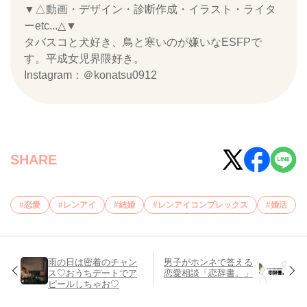
▼△動画・デザイン・診断作成・イラスト・ライタ
ーetc...△▼
タバスコと犬好き、鳥と寒いのが嫌いなESFPで
す。平成女児界隈好き。
Instagram：＠konatsu0912
SHARE
恋愛
レンアイ
結婚
レンアイコンプレックス
婚活
雨の日は密着のチャン
男子がホンネで答える
ス♡おうちデートでア
恋愛相談「恋辞書。」
ピールしちゃお♡