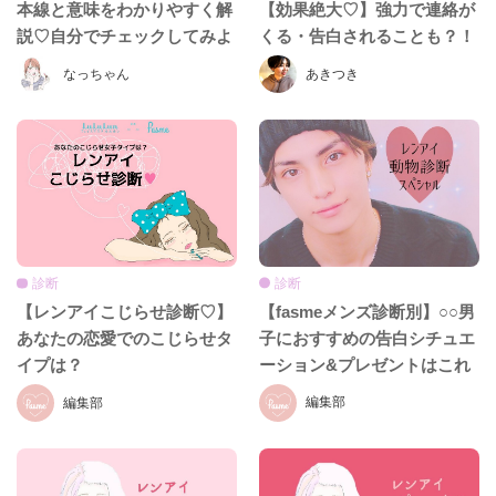
本線と意味をわかりやすく解
【効果絶大♡】強力で連絡が
説♡自分でチェックしてみよ
くる・告白されることも？！
う！
なっちゃん
あきつき
診断
診断
【fasmeメンズ診断別】○○男
【レンアイこじらせ診断♡】
子におすすめの告白シチュエ
あなたの恋愛でのこじらせタ
ーション&プレゼントはこれ
イプは？
だ！！
編集部
編集部