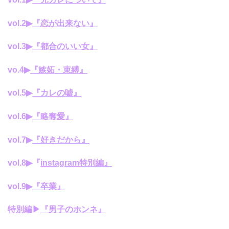
vol.2▶
『恋が出来ない』
vol.3
▶
『都合のいい女』
vo.4▶
『嫉妬・束縛』
vol.5▶
『カレの嘘』
vol.6▶
『略奪愛』
vol.7▶︎
『好きだから』
vol.8▶︎『
instagram特別編』
vol.9▶︎
『卒業』
特別編▶︎
『男子のホンネ』