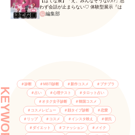
【はてな展】「え、みんなそうなの!?」思
わず会話が止まらない♡ 体験型展示『は
てな展』に行ってきたレポ
編集部
診断
MBTI診断
新作コスメ
プチプラ
KEYWORDS
占い
心理テスト
タロット占い
オタク女子診断
韓国コスメ
コスメレビュー
顔タイプ診断
恋愛
リップ
コスメ
インスタ映え
彼氏
ダイエット
ファッション
メイク