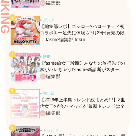
RANKING
ンバーがわかる、fasmeの新診断がスター
編集部
ト！
● グルメ
【編集部レポ】スシロー×ハローキティ初
コラボを一足先に体験♡7月29日発売の限
定メニュー＆グッズをレポ！
fasme編集部 tokui
● 診断
【fasme旅女子診断】あなたの旅行先での
素がバレちゃう!?fasme新診断がスター
ト！
編集部
● 推し活
【2026年上半期トレンド総まとめ♡】Z世
代女子の“今ハマってる”最新トレンドは？
ネクストバズ予報もチェック♪
編集部
● トレンド