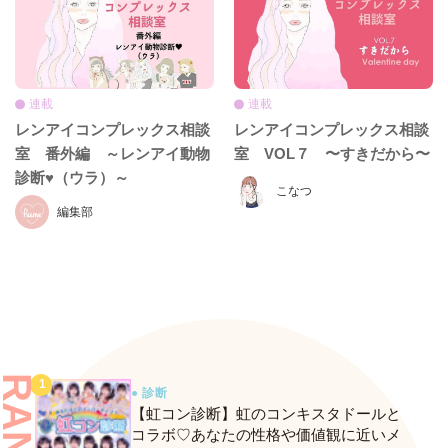
連載
連載
レンアイコンプレックス相談
レンアイコンプレックス相談
室 番外編 ～レンアイ動物
室 VOL７ 〜すきだから〜
診断♥（ウラ）～
こなつ
編集部
● 診断
【虹コン診断】虹のコンキスタドールと
コラボ♡あなたの性格や価値観に近いメ