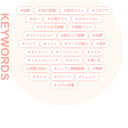
診断
MBTI診断
新作コスメ
プチプラ
KEYWORDS
占い
心理テスト
タロット占い
オタク女子診断
韓国コスメ
コスメレビュー
顔タイプ診断
恋愛
リップ
コスメ
インスタ映え
彼氏
ダイエット
ファッション
メイク
フォトジェニック
カフェ
推し活
恋愛の悩み
レンアイ動物診断
韓国
ネイル
スイーツ
トレンド
モデル体重