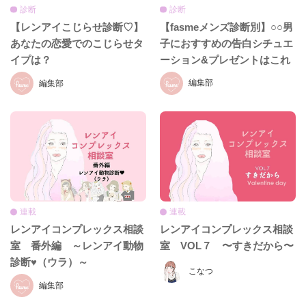
診断
診断
【fasmeメンズ診断別】○○男
【レンアイこじらせ診断♡】
子におすすめの告白シチュエ
あなたの恋愛でのこじらせタ
ーション&プレゼントはこれ
イプは？
だ！！
編集部
編集部
連載
連載
レンアイコンプレックス相談
レンアイコンプレックス相談
室 番外編 ～レンアイ動物
室 VOL７ 〜すきだから〜
診断♥（ウラ）～
こなつ
編集部