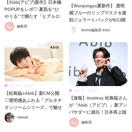
【Abib(アビブ)新作】日本橋
【Wonjungyo夏新作】 透明
POPUPをレポ♡ 夏肌を“ひ
感ブルーのリップマスク＆復
やうる”で満たす「ヒアルロ
刻ジェラートパックが6/13限
ニックブームライン」が先行
編集部
定登場♡
登場！
fasme編集部 tokui
メイク・コスメ
メイク・コスメ
【松島聡×Abib】新CM公開
【速報】timelesz 松島聡さん
♡透明感あふれる「グルタチ
が「Abib（アビブ）」新アン
オンソームシリーズ」で魅せ
バサダーに就任！日本再上陸
る新ビジュアルが話題！
natsuki
イベントをレポ♡
編集部