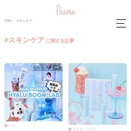
TOP
スキンケア
#スキンケア
に関する記事
ヘア
メイク・コスメ