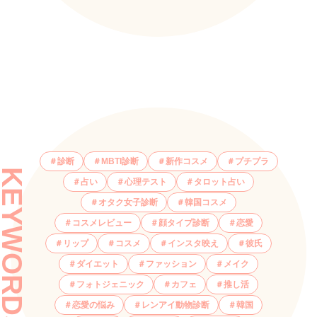
診断
MBTI診断
新作コスメ
プチプラ
KEYWORDS
占い
心理テスト
タロット占い
オタク女子診断
韓国コスメ
コスメレビュー
顔タイプ診断
恋愛
リップ
コスメ
インスタ映え
彼氏
ダイエット
ファッション
メイク
フォトジェニック
カフェ
推し活
恋愛の悩み
レンアイ動物診断
韓国