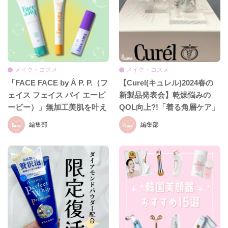
メイク・コスメ
メイク・コスメ
「FACE FACE by Å P. P.（フ
【Curel(キュレル)2024春の
ェイス フェイス バイ エーピ
新製品発表会】乾燥悩みの
ーピー）」無加工美肌を叶え
QOL向上?!「着る角層ケア」
る 3アイテムをレビュー！
がすごい！
編集部
編集部