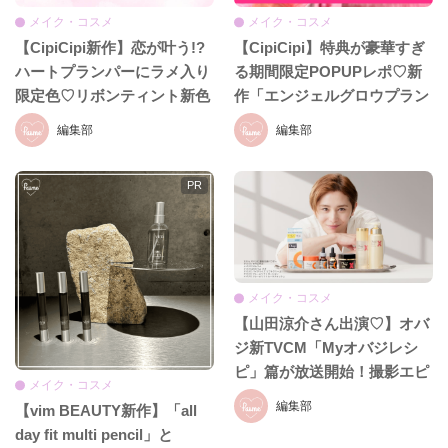
メイク・コスメ
メイク・コスメ
【CipiCipi新作】恋が叶う!?
【CipiCipi】特典が豪華すぎ
ハートプランパーにラメ入り
る期間限定POPUPレポ♡新
限定色♡リボンティント新色
作「エンジェルグロウプラン
も8月19日発売
パー」も必見!!
編集部
編集部
メイク・コスメ
【山田涼介さん出演♡】オバ
ジ新TVCM「Myオバジレシ
ピ」篇が放送開始！撮影エピ
メイク・コスメ
ソード＆インタビュー全文を
編集部
【vim BEAUTY新作】「all
お届け
day fit multi pencil」と