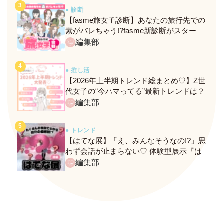
● 診断
【fasme旅女子診断】あなたの旅行先での
素がバレちゃう!?fasme新診断がスター
ト！
編集部
● 推し活
【2026年上半期トレンド総まとめ♡】Z世
代女子の“今ハマってる”最新トレンドは？
ネクストバズ予報もチェック♪
編集部
● トレンド
【はてな展】「え、みんなそうなの!?」思
わず会話が止まらない♡ 体験型展示『は
てな展』に行ってきたレポ
編集部