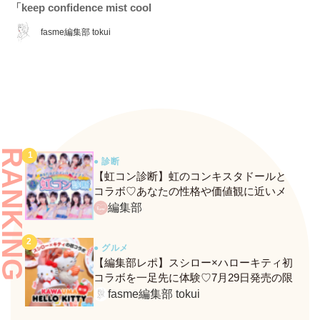
「keep confidence mist cool
EX」をレビュー♡ 夏のお直
fasme編集部 tokui
しに頼れるコスメをチェッ
ク！
RANKING
● 診断
【虹コン診断】虹のコンキスタドールと
コラボ♡あなたの性格や価値観に近いメ
ンバーがわかる、fasmeの新診断がスター
編集部
ト！
● グルメ
【編集部レポ】スシロー×ハローキティ初
コラボを一足先に体験♡7月29日発売の限
定メニュー＆グッズをレポ！
fasme編集部 tokui