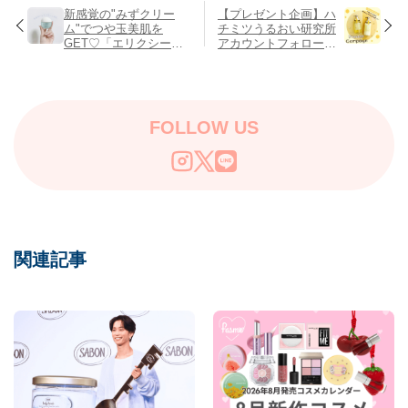
新感覚の"みずクリー
【プレゼント企画】ハ
ム"でつや玉美肌を
チミツうるおい研究所
GET♡「エリクシール
アカウントフォローで
ルフレ バランシング み
&honey Silkyが当たる
ずクリーム」
♡
FOLLOW US
関連記事