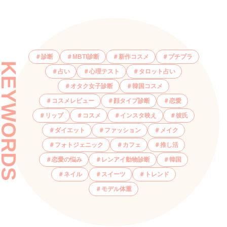
診断
MBTI診断
新作コスメ
プチプラ
KEYWORDS
占い
心理テスト
タロット占い
オタク女子診断
韓国コスメ
コスメレビュー
顔タイプ診断
恋愛
リップ
コスメ
インスタ映え
彼氏
ダイエット
ファッション
メイク
フォトジェニック
カフェ
推し活
恋愛の悩み
レンアイ動物診断
韓国
ネイル
スイーツ
トレンド
モデル体重