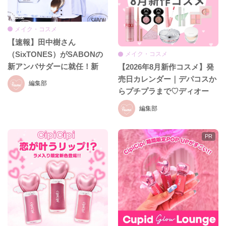
メイク・コスメ
【速報】田中樹さん
（SixTONES）がSABONの
メイク・コスメ
新アンバサダーに就任！新
【2026年8月新作コスメ】発
CM初公開＆就任発表会をレ
売日カレンダー｜デパコスか
編集部
ポ♡
らプチプラまで♡ディオー
ル、イヴ・サンローラン、ケ
編集部
イト、セザンヌほか話題ブラ
ンドまとめ