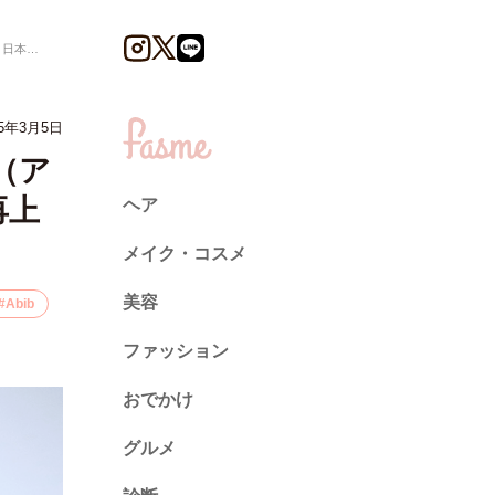
をレポ♡
25年3月5日
b（ア
再上
ヘア
メイク・コスメ
美容
Abib
ファッション
トレンド
おでかけ
ネイル
グルメ