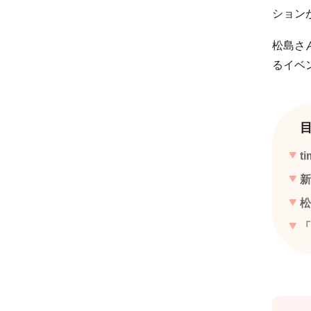
ション
松島さ
るイベ
t
新
松
「