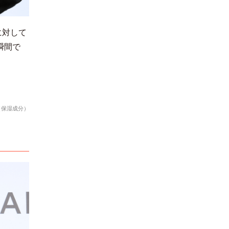
に
対
し
て
瞬
間で
（保湿成分）