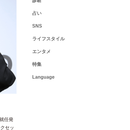
診断
診断
占い
心理テスト
SNS
ライフスタイル
推し活
エンタメ
カルチャー・暮らし
特集
Language
English
ไทย
简体中文
ー就任発
繁體中文
ークセッ