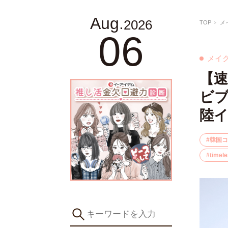
Aug.
2026
TOP
メ
06
メイ
【速
ビ
陸
韓国コ
timele