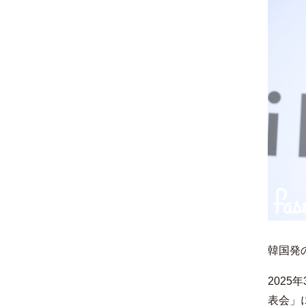
韓国発
2025
表会」に