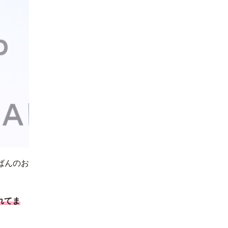
ばんのお
れ
て
ま