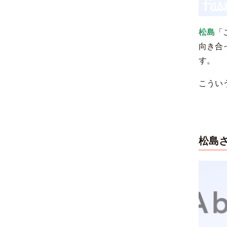
松島
「
向
き
合
す。
こうい
松島さ