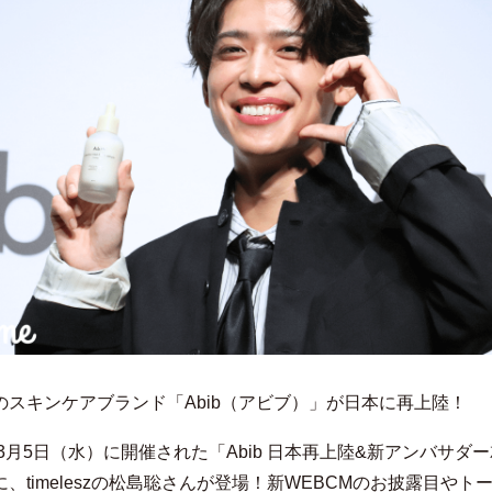
のスキンケアブランド「Abib（アビブ）」が日本に再上陸！
年3月5日（水）に開催された「Abib 日本再上陸&新アンバサダ
、timeleszの松島聡さんが登場！新WEBCMのお披露目やト