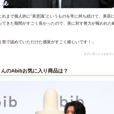
こ
れ
ま
で
個
人
的
に"
美
意
識"
と
い
う
も
の
を
常
に
持
ち
続
け
て、
美
容
っ
て
き
た
期
間
が
す
ご
く
長
か
っ
た
の
で、
美
に
対
す
努
力
が
報
わ
れ
た
う形で認めていただけた感覚がすごく嬉しいです！
」
※アンザンジュエキス
んのAbibお気に入り商品は？