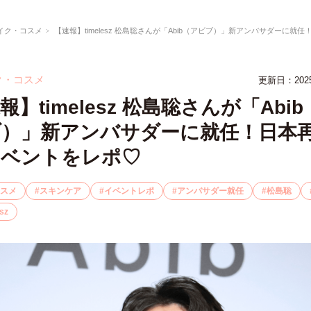
イク・コスメ
【速報】timelesz 松島聡さんが「Abib（アビブ）」新アンバサダーに就任！日本再上陸イベント
ク・コスメ
更新日：
20
報】timelesz 松島聡さんが「Abi
ブ）」新アンバサダーに就任！日本
イベントをレポ♡
スメ
スキンケア
イベントレポ
アンバサダー就任
松島聡
sz