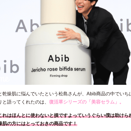
と乾燥肌に悩んでいたという松島さんが、Abib商品の中でいち
りと語ってくれたのは、
復活草シリーズの「美容セラム」。
こ
れ
は
ほ
ん
と
に
使
わ
な
い
と
損
で
す
よ
っ
て
い
う
ぐ
ら
い
僕
は
助
け
ら
燥肌の方にはとっておきの商品です！