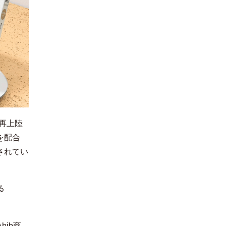
本再上陸
を配合
されてい
る
ib商