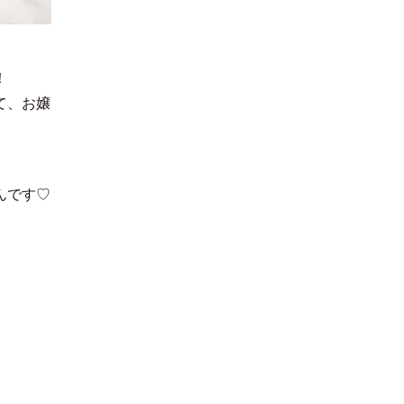
！
て、お嬢
んです♡