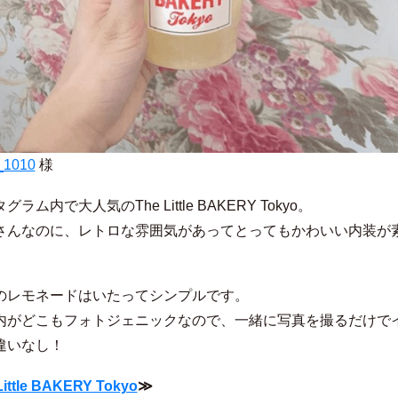
_1010
様
ラム内で大人気のThe Little BAKERY Tokyo。
さんなのに、レトロな雰囲気があってとってもかわいい内装が
のレモネードはいたってシンプルです。
内がどこもフォトジェニックなので、一緒に写真を撮るだけで
違いなし！
Little BAKERY Tokyo
≫