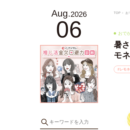
Aug.
2026
TOP
お
06
おで
暑
モ
レモネ