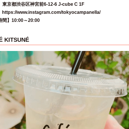
京都渋谷区神宮前6-12-6 J-cube C 1F
ttps://www.instagram.com/tokyocampanella/
間】10:00～20:00
É KITSUNÉ