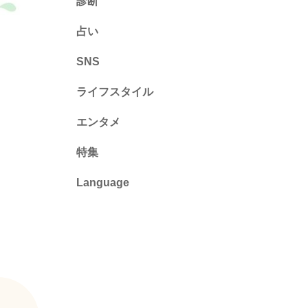
診断
診断
占い
心理テスト
SNS
ライフスタイル
推し活
エンタメ
カルチャー・暮らし
特集
Language
English
ไทย
简体中文
繁體中文