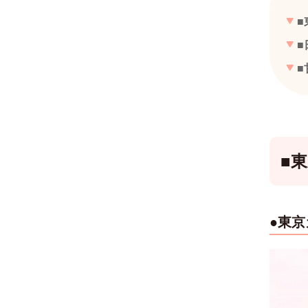
■
■
■
■
●東京カ