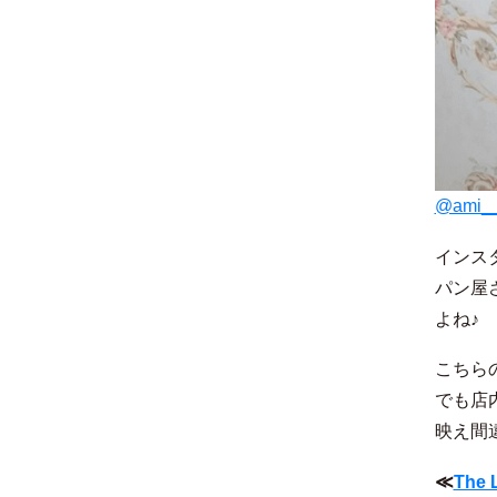
@ami_
インスタグ
パン屋
よね♪
こちら
でも店
映え間
≪
The 