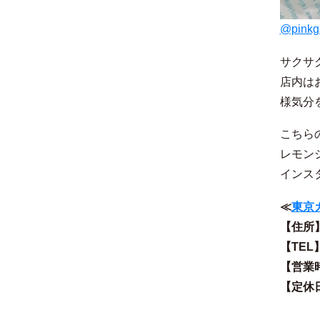
@pinkg
サクサ
店内は
様気分
こちら
レモン
インス
≪
東京カ
【住所】
【TEL】
【営業時間
【定休