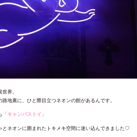
異世界。
の路地裏に、ひと際目立つネオンの館があるんです。
も
「キャンパストイ」
ゃとネオンに囲まれたトキメキ空間に迷い込んできました♡