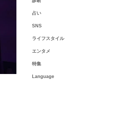
診断
診断
占い
心理テスト
SNS
ライフスタイル
推し活
エンタメ
カルチャー・暮らし
特集
Language
English
ไทย
简体中文
繁體中文