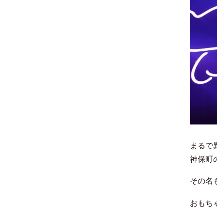
まるで
神保町
その名
おもち