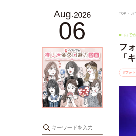
Aug.
2026
TOP
お
06
おで
フ
「
フォト