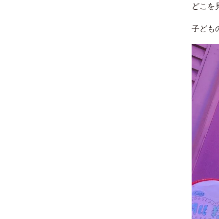
どこを
子ども