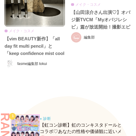
メイク・コスメ
【山田涼介さん出演♡】オバ
ジ新TVCM「Myオバジレシ
ピ」篇が放送開始！撮影エピ
メイク・コスメ
ソード＆インタビュー全文を
編集部
【vim BEAUTY新作】「all
お届け
day fit multi pencil」と
「keep confidence mist cool
EX」をレビュー♡ 夏のお直
fasme編集部 tokui
しに頼れるコスメをチェッ
ク！
● 診断
【虹コン診断】虹のコンキスタドールと
コラボ♡あなたの性格や価値観に近いメ