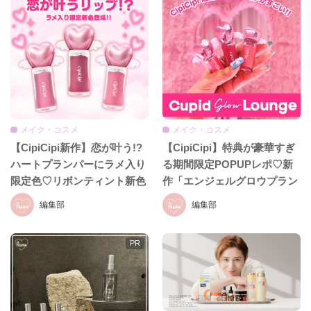
メイク・コスメ
メイク・コスメ
【CipiCipi新作】恋が叶う!?
【CipiCipi】特典が豪華すぎ
ハートプランパーにラメ入り
る期間限定POPUPレポ♡新
限定色♡リボンティント新色
作「エンジェルグロウプラン
も8月19日発売
パー」も必見!!
編集部
編集部