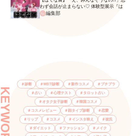
わず会話が止まらない♡ 体験型展示『は
てな展』に行ってきたレポ
編集部
診断
MBTI診断
新作コスメ
プチプラ
KEYWORDS
占い
心理テスト
タロット占い
オタク女子診断
韓国コスメ
コスメレビュー
顔タイプ診断
恋愛
リップ
コスメ
インスタ映え
彼氏
ダイエット
ファッション
メイク