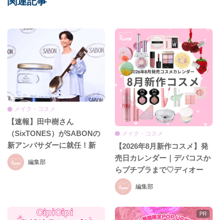
関連記事
メイク・コスメ
【速報】田中樹さん
（SixTONES）がSABONの
メイク・コスメ
新アンバサダーに就任！新
【2026年8月新作コスメ】発
CM初公開＆就任発表会をレ
売日カレンダー｜デパコスか
編集部
ポ♡
らプチプラまで♡ディオー
ル、イヴ・サンローラン、ケ
編集部
イト、セザンヌほか話題ブラ
ンドまとめ