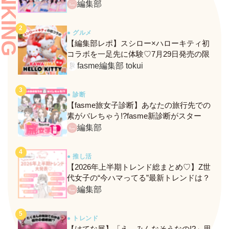
RANKING
ンバーがわかる、fasmeの新診断がスター
編集部
ト！
● グルメ
【編集部レポ】スシロー×ハローキティ初
コラボを一足先に体験♡7月29日発売の限
定メニュー＆グッズをレポ！
fasme編集部 tokui
● 診断
【fasme旅女子診断】あなたの旅行先での
素がバレちゃう!?fasme新診断がスター
ト！
編集部
● 推し活
【2026年上半期トレンド総まとめ♡】Z世
代女子の“今ハマってる”最新トレンドは？
ネクストバズ予報もチェック♪
編集部
● トレンド
【はてな展】「え、みんなそうなの!?」思