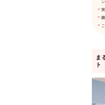
ン
実
購
こ
ま
ト