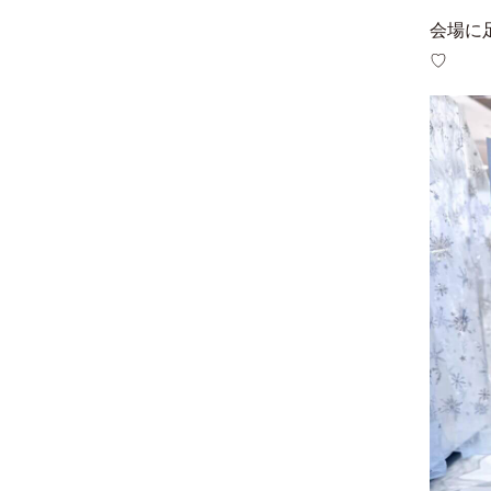
会場に
♡