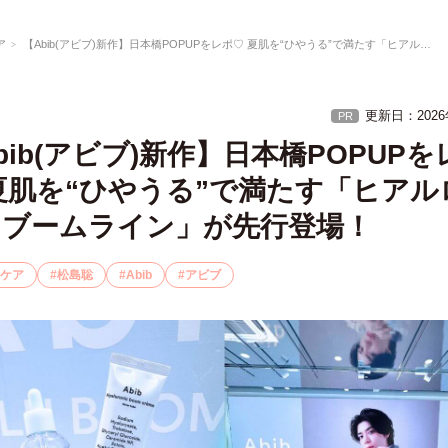
ア
【Abib(アビブ)新作】日本橋POPUPをレポ♡ 夏肌を“ひやうる”で満たす「ヒアルロニックブームライン」が先行登場！
更新日：
202
PR
bib(アビブ)新作】日本橋POPUPを
夏肌を“ひやうる”で満たす「ヒアル
クブームライン」が先行登場！
ケア
松島聡
Abib
アビブ