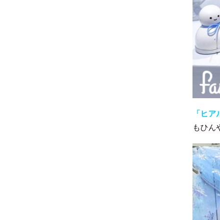
「ヒア
もひん