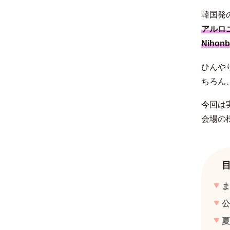
韓国発
アルロ
Niho
ひんや
ちろん
今回は
会場の
ま
公
夏