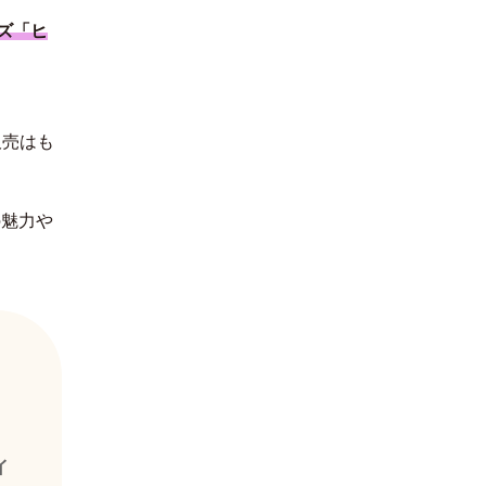
ズ「ヒ
한국어
販売はも
の魅力や
イ