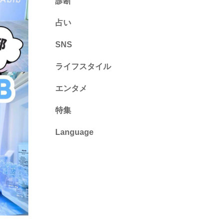
診断
診断
占い
心理テスト
SNS
ライフスタイル
推し活
エンタメ
カルチャー・暮らし
特集
Language
English
ไทย
简体中文
繁體中文