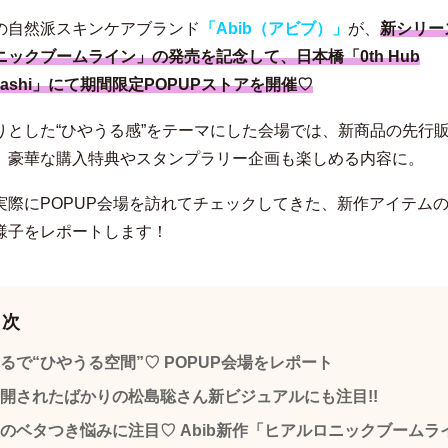
の自然派スキンケアブランド
「Abib（アビブ）」
が、
新シリー
ニックブームライン」の発売を記念して、日本橋「0th Hub
nbashi」にて期間限定POPUPストアを開催♡
りとした“ひやうる感”をテーマにした会場では、新商品の先行
、豪華な購入特典やスタンプラリー企画も楽しめる内容に。
実際にPOPUP会場を訪れてチェックしてきた、新作アイテム
様子をレポートします！
目次
るで“ひやうる空間”♡ POPUP会場をレポート
開されたばかりの松島聡さん新ビジュアルにも注目!!
のベタつき悩みに注目♡ Abib新作「ヒアルロニックブームラ