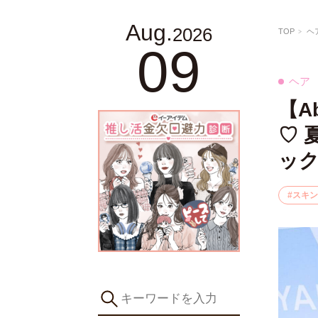
Aug.
2026
TOP
ヘ
09
ヘア
【A
♡ 
ッ
スキン