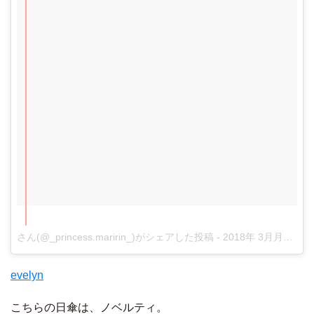
さん(@_princess.maririn_)がシェアした投稿
-
2018年 3月月8日午前2時14分PST
evelyn
こちらの日傘は、ノベルティ。