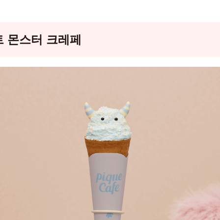
트 몬스터 크레페