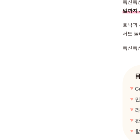
폭신폭신
일까지 
호박과 
서도 놀
폭신폭신
G
민
라
판
할