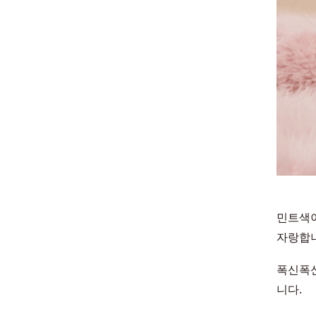
민트색이
자랑합니
폭신폭신
니다.