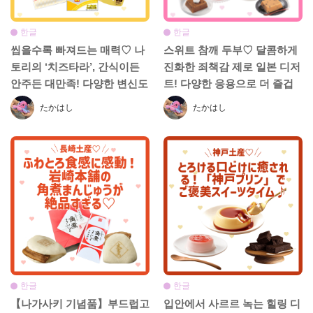
한글
한글
씹을수록 빠져드는 매력♡ 나
스위트 참깨 두부♡ 달콤하게
토리의 ‘치즈타라’, 간식이든
진화한 죄책감 제로 일본 디저
안주든 대만족! 다양한 변신도
트! 다양한 응용으로 더 즐겁
맛있어요
게
たかはし
たかはし
한글
한글
【나가사키 기념품】부드럽고
입안에서 사르르 녹는 힐링 디