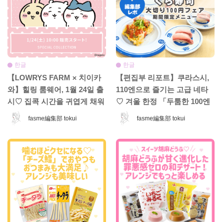
한글
한글
【LOWRYS FARM × 치이카
【편집부 리포트】쿠라스시,
와】힐링 룸웨어, 1월 24일 출
110엔으로 즐기는 고급 네타
시♡ 집콕 시간을 귀엽게 채워
♡ 겨울 한정 「두툼한 100엔
줄 컬렉션 등장!
페어」는 놓치면 손해! 기간
fasme編集部 tokui
fasme編集部 tokui
한정 인기 메뉴 소개