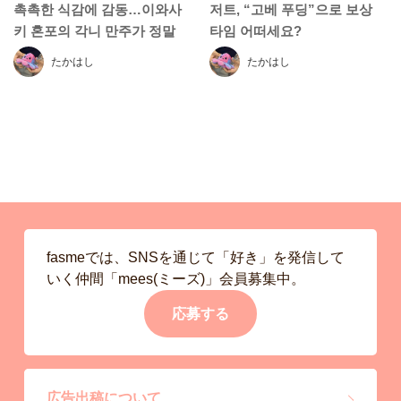
촉촉한 식감에 감동…이와사
저트, “고베 푸딩”으로 보상
키 혼포의 각니 만주가 정말
타임 어떠세요?
맛있어요!
たかはし
たかはし
fasmeでは、SNSを通じて「好き」を発信して
いく仲間「mees(ミーズ)」会員募集中。
応募する
広告出稿について