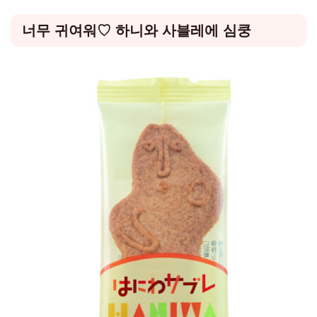
너무 귀여워♡ 하니와 사블레에 심쿵