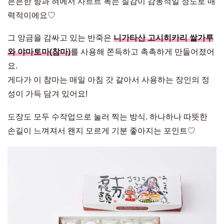
은은한 향과 혀에서 사르르 녹는 질감이 감동적일 정도로 매
력적이에요♡
그 앙금을 감싸고 있는 반죽은
니가타산 고시히카리 쌀가루
와 야마토마(참마)
를 사용해 쫀득하고 촉촉하게 만들어졌어
요.
게다가 이 참마는 매일 아침 갓 갈아서 사용하는 장인의 정
성이 가득 담겨 있어요!
도장도 모두 수작업으로 눌러 찍는 방식. 하나하나 따뜻한
손길이 느껴져서 왠지 모르게 기분 좋아지는 포인트♡