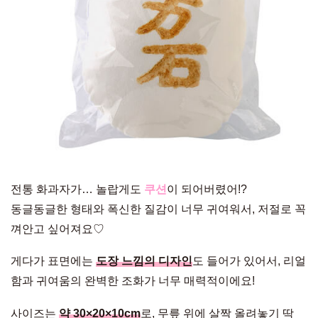
전통 화과자가… 놀랍게도
쿠션
이 되어버렸어!?
동글동글한 형태와 폭신한 질감이 너무 귀여워서, 저절로 꼭
껴안고 싶어져요♡
게다가 표면에는
도장 느낌의 디자인
도 들어가 있어서, 리얼
함과 귀여움의 완벽한 조화가 너무 매력적이에요!
사이즈는
약 30×20×10cm
로, 무릎 위에 살짝 올려놓기 딱