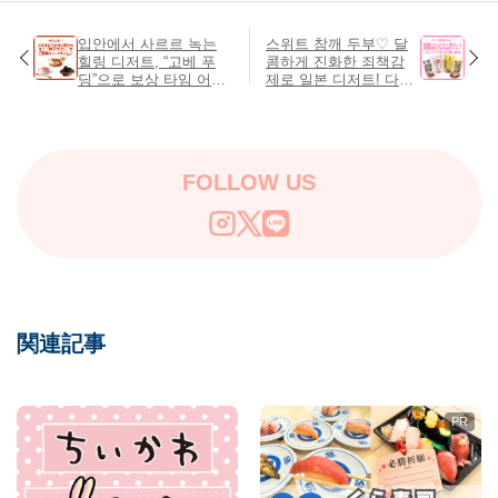
입안에서 사르르 녹는
스위트 참깨 두부♡ 달
힐링 디저트, “고베 푸
콤하게 진화한 죄책감
딩”으로 보상 타임 어떠
제로 일본 디저트! 다양
세요?
한 응용으로 더 즐겁게
FOLLOW US
関連記事