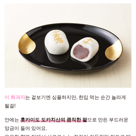
이 화과자
는 겉보기엔 심플하지만, 한입 먹는 순간 놀라게
될걸!
안에는
홋카이도 도카치산의 큼직한 팥
으로 만든 부드러운
앙금이 들어 있어요.