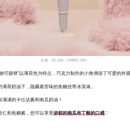
价格：¥1,240（冲绳¥1,290）
怪物可丽饼”以薄荷色为特点，巧克力制作的小角增添了可爱的外
的薄荷奶油下，隐藏着苦味的焦糖丝带冰淇淋。
有满满的卡仕达酱和南瓜奶油！
杏仁和焦糖酱，您可以享受
浓郁的南瓜布丁般的口感
♡