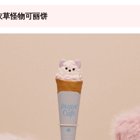
衣草怪物可丽饼