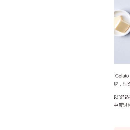
“Gela
牌，理
以“舒
中度过