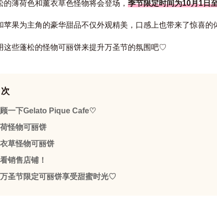
松的薄荷色和薰衣草色怪物将会登场，
季节限定时间为10月1日至
和苹果为主角的豪华甜品不仅外观精美，口感上也带来了惊喜的
用这些蓬松的怪物可丽饼来提升万圣节的氛围吧♡
目次
顾一下Gelato Pique Cafe♡
荷怪物可丽饼
衣草怪物可丽饼
看销售店铺！
万圣节限定可丽饼享受甜蜜时光♡