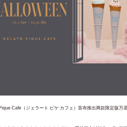
to Pique Cafe（ジェラート ピケ カフェ）宣布推出两款限定版