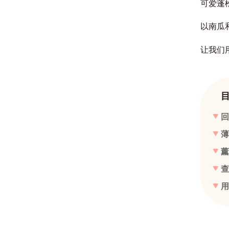
可爱蓬
以南瓜
让我们
回
薄
薰
查
用