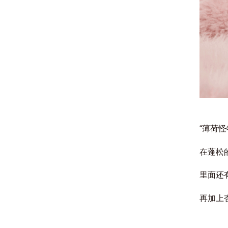
“薄荷
在蓬松
里面还
再加上