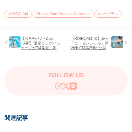
SHEGLAM
Bubble Bath Dreams Collection
シーグラム
【おそ松さん×&be
【ROIROM出演】花王
HAIR】限定コラボパッ
「エッセンシャル」新
ケージが7/4発売！河北
Web CM第2弾が公開！
裕介プロデュースの大
息ぴったりのダンス＆
人気ヘアケアアイテム
軽やかヘアが魅力的
が推し活にも♡
♡【7/23～】
FOLLOW US
関連記事