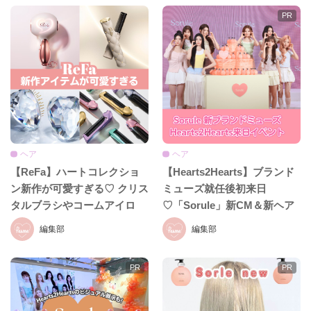
ヘア
ヘア
【ReFa】ハートコレクショ
【Hearts2Hearts】ブランド
ン新作が可愛すぎる♡ クリス
ミューズ就任後初来日
タルブラシやコームアイロ
♡「Sorule」新CM＆新ヘア
ン、ハートドライヤーまで新
ケアライン発表イベント
編集部
編集部
アイテムが続々登場！