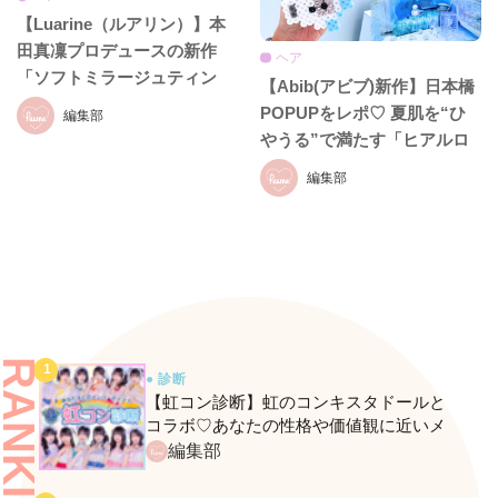
【Luarine（ルアリン）】本
田真凜プロデュースの新作
ヘア
「ソフトミラージュティン
【Abib(アビブ)新作】日本橋
ト」が7月8日発売♡日本橋で
POPUPをレポ♡ 夏肌を“ひ
編集部
限定POPUPも開催！
やうる”で満たす「ヒアルロ
ニックブームライン」が先行
編集部
登場！
RANKING
● 診断
【虹コン診断】虹のコンキスタドールと
コラボ♡あなたの性格や価値観に近いメ
ンバーがわかる、fasmeの新診断がスター
編集部
ト！