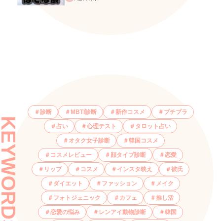
診断
MBTI診断
新作コスメ
プチプラ
KEYWORDS
占い
心理テスト
タロット占い
オタク女子診断
韓国コスメ
コスメレビュー
顔タイプ診断
恋愛
リップ
コスメ
インスタ映え
彼氏
ダイエット
ファッション
メイク
フォトジェニック
カフェ
推し活
恋愛の悩み
レンアイ動物診断
韓国