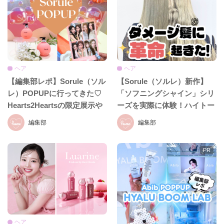
ヘア
ヘア
【編集部レポ】Sorule（ソル
【Sorule（ソルレ）新作】
レ）POPUPに行ってきた♡
「ソフニングシャイン」シリ
Hearts2Heartsの限定展示や
ーズを実際に体験！ハイトー
新ヘアケアラインをひと足先
ンカラーを繰り返したダメー
編集部
編集部
にチェック♪
ジ毛で検証♡
ヘア