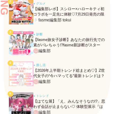
● グルメ
【編集部レポ】スシロー×ハローキティ初
コラボを一足先に体験♡7月29日発売の限
定メニュー＆グッズをレポ！
fasme編集部 tokui
● 診断
【fasme旅女子診断】あなたの旅行先での
素がバレちゃう!?fasme新診断がスター
ト！
編集部
● 推し活
【2026年上半期トレンド総まとめ♡】Z世
代女子の“今ハマってる”最新トレンドは？
ネクストバズ予報もチェック♪
編集部
● トレンド
【はてな展】「え、みんなそうなの!?」思
わず会話が止まらない♡ 体験型展示『は
てな展』に行ってきたレポ
編集部