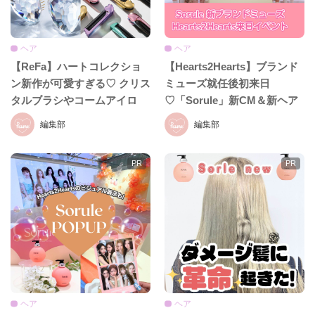
ヘア
ヘア
【ReFa】ハートコレクショ
【Hearts2Hearts】ブランド
ン新作が可愛すぎる♡ クリス
ミューズ就任後初来日
タルブラシやコームアイロ
♡「Sorule」新CM＆新ヘア
ン、ハートドライヤーまで新
ケアライン発表イベント
編集部
編集部
アイテムが続々登場！
ヘア
ヘア