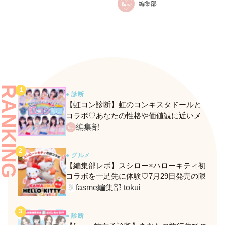
編集部
登場！
RANKING
● 診断
【虹コン診断】虹のコンキスタドールと
コラボ♡あなたの性格や価値観に近いメ
ンバーがわかる、fasmeの新診断がスター
編集部
ト！
● グルメ
【編集部レポ】スシロー×ハローキティ初
コラボを一足先に体験♡7月29日発売の限
定メニュー＆グッズをレポ！
fasme編集部 tokui
● 診断