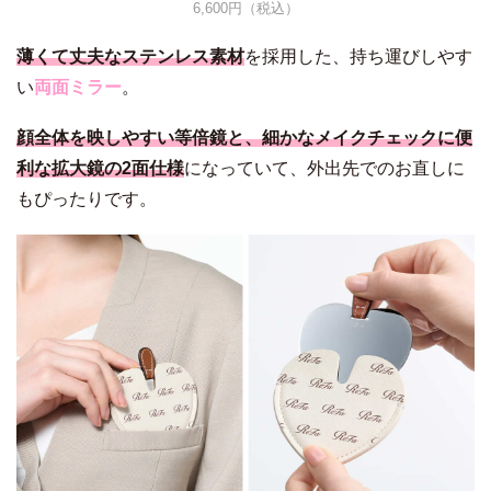
6,600円（税込）
薄くて丈夫なステンレス素材
を採用した、持ち運びしやす
い
両面ミラー
。
顔全体を映しやすい等倍鏡と、細かなメイクチェックに便
利な拡大鏡の2面仕様
になっていて、外出先でのお直しに
もぴったりです。