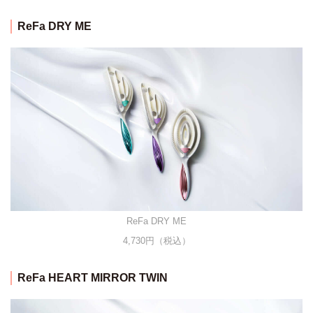
ReFa DRY ME
ReFa DRY ME
4,730円（税込）
ReFa HEART MIRROR TWIN