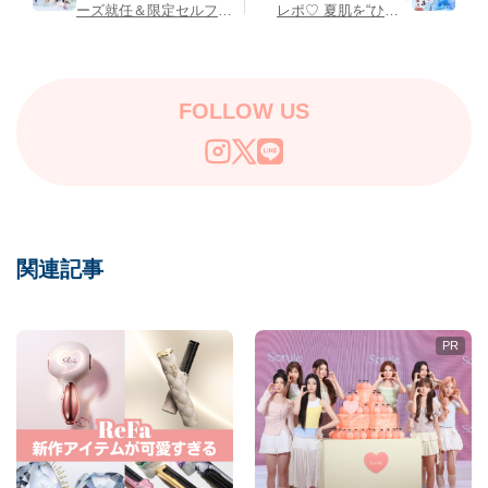
ーズ就任＆限定セルフィ
レポ♡ 夏肌を“ひやう
ーカードがもらえるキャ
る”で満たす「ヒアル
ンペーンも！
ロニックブームライ
ン」が先行登場！
FOLLOW US
関連記事