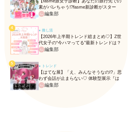
【fasme旅女子診断】あなたの旅行先での
素がバレちゃう!?fasme新診断がスター
ト！
編集部
● 推し活
【2026年上半期トレンド総まとめ♡】Z世
代女子の“今ハマってる”最新トレンドは？
ネクストバズ予報もチェック♪
編集部
● トレンド
【はてな展】「え、みんなそうなの!?」思
わず会話が止まらない♡ 体験型展示『は
てな展』に行ってきたレポ
編集部