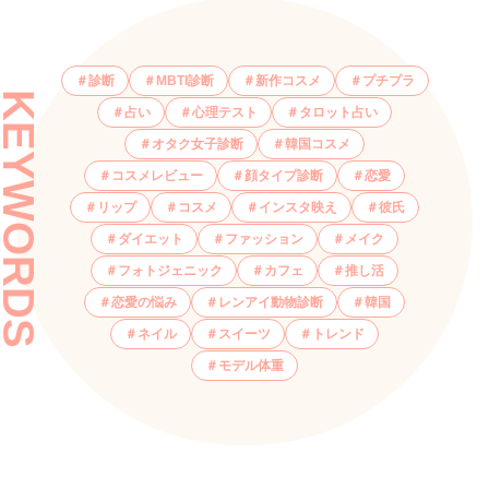
診断
MBTI診断
新作コスメ
プチプラ
KEYWORDS
占い
心理テスト
タロット占い
オタク女子診断
韓国コスメ
コスメレビュー
顔タイプ診断
恋愛
リップ
コスメ
インスタ映え
彼氏
ダイエット
ファッション
メイク
フォトジェニック
カフェ
推し活
恋愛の悩み
レンアイ動物診断
韓国
ネイル
スイーツ
トレンド
モデル体重