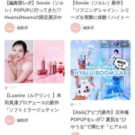
【編集部レポ】Sorule（ソル
【Sorule（ソルレ）新作】
レ）POPUPに行ってきた♡
「ソフニングシャイン」シリ
Hearts2Heartsの限定展示や
ーズを実際に体験！ハイトー
新ヘアケアラインをひと足先
ンカラーを繰り返したダメー
編集部
編集部
にチェック♪
ジ毛で検証♡
ヘア
【Luarine（ルアリン）】本
田真凜プロデュースの新作
ヘア
「ソフトミラージュティン
【Abib(アビブ)新作】日本橋
ト」が7月8日発売♡日本橋で
POPUPをレポ♡ 夏肌を“ひ
編集部
限定POPUPも開催！
やうる”で満たす「ヒアルロ
ニックブームライン」が先行