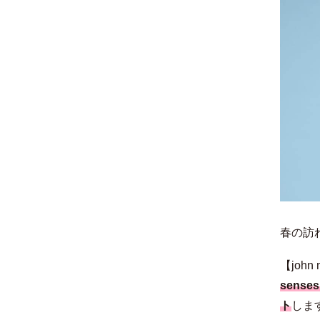
春の訪
【joh
sens
ト
しま