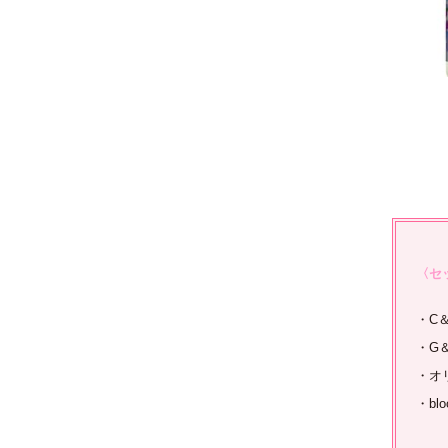
〈セ
・C
・G
・オ
・bl