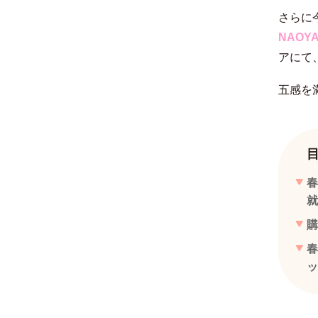
さらに
NAOY
アにて
五感を
春
就
購
春
ッ