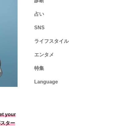
診断
診断
占い
心理テスト
SNS
ライフスタイル
推し活
エンタメ
カルチャー・暮らし
特集
Language
English
ไทย
t your
简体中文
がスター
繁體中文