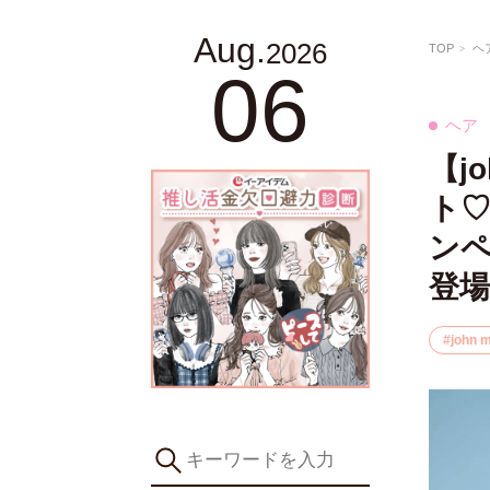
Aug.
2026
TOP
ヘ
06
ヘア
【jo
ト♡
ン
登場
john 