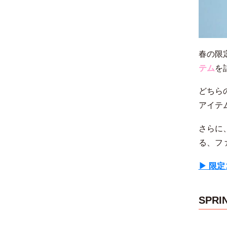
春の限
テム
を
どちら
アイテ
さらに
る、フ
▶︎ 
SPRI