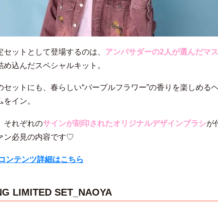
定セットとして登場するのは、
アンバサダーの2人が選んだマ
詰め込んだスペシャルキット。
のセットにも、春らしい“パープルフラワー”の香りを楽しめる
ムをイン。
、それぞれの
サインが刻印されたオリジナルデザインブラシ
が
ァン必見の内容です♡
限定コンテンツ詳細はこちら
NG LIMITED SET_NAOYA