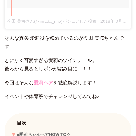
今田 美桜さん(@imada_mio)がシェアした投稿
-
2018年 3月月8日午前1時55分PST
そんな真矢 愛莉役を務めているのが今田 美桜ちゃんで
す！
とにかく可愛すぎる愛莉のツインテール。
後ろから見るとリボンが編み目に…！！
今回はそんな
愛莉ヘア
を徹底解説します！
イベントや体育祭でチャレンジしてみてね♪
目次
■愛莉ちゃんヘアHOW TO♡