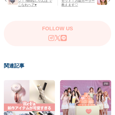
ジ！“neoねじりんぱ”で
セット！万能カーラー
こなれヘア♥
教えます♡
FOLLOW US
関連記事