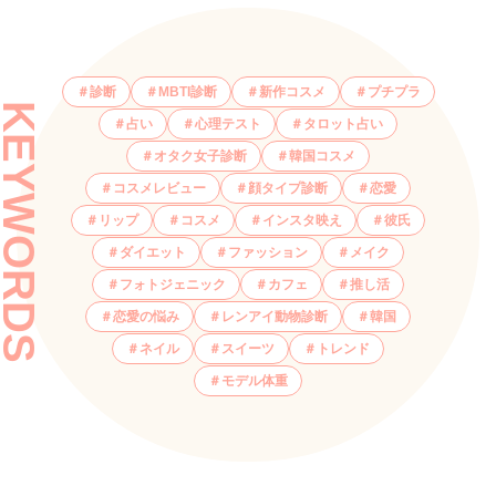
診断
MBTI診断
新作コスメ
プチプラ
KEYWORDS
占い
心理テスト
タロット占い
オタク女子診断
韓国コスメ
コスメレビュー
顔タイプ診断
恋愛
リップ
コスメ
インスタ映え
彼氏
ダイエット
ファッション
メイク
フォトジェニック
カフェ
推し活
恋愛の悩み
レンアイ動物診断
韓国
ネイル
スイーツ
トレンド
モデル体重