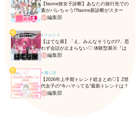
【fasme旅女子診断】あなたの旅行先での
素がバレちゃう!?fasme新診断がスター
ト！
編集部
● トレンド
【はてな展】「え、みんなそうなの!?」思
わず会話が止まらない♡ 体験型展示『は
てな展』に行ってきたレポ
編集部
● 推し活
【2026年上半期トレンド総まとめ♡】Z世
代女子の“今ハマってる”最新トレンドは？
ネクストバズ予報もチェック♪
編集部