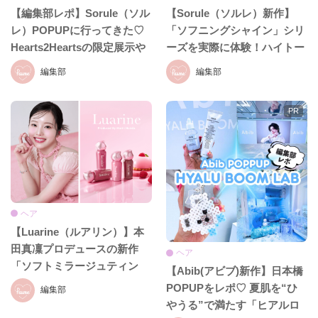
【編集部レポ】Sorule（ソル
【Sorule（ソルレ）新作】
レ）POPUPに行ってきた♡
「ソフニングシャイン」シリ
Hearts2Heartsの限定展示や
ーズを実際に体験！ハイトー
新ヘアケアラインをひと足先
ンカラーを繰り返したダメー
編集部
編集部
にチェック♪
ジ毛で検証♡
ヘア
【Luarine（ルアリン）】本
田真凜プロデュースの新作
ヘア
「ソフトミラージュティン
【Abib(アビブ)新作】日本橋
ト」が7月8日発売♡日本橋で
POPUPをレポ♡ 夏肌を“ひ
編集部
限定POPUPも開催！
やうる”で満たす「ヒアルロ