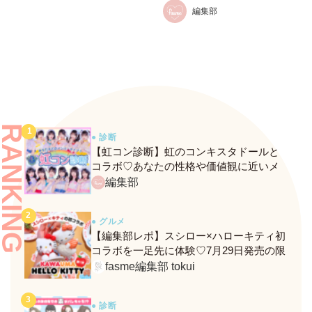
ニックブームライン」が先行
編集部
登場！
RANKING
● 診断
【虹コン診断】虹のコンキスタドールと
コラボ♡あなたの性格や価値観に近いメ
ンバーがわかる、fasmeの新診断がスター
編集部
ト！
● グルメ
【編集部レポ】スシロー×ハローキティ初
コラボを一足先に体験♡7月29日発売の限
定メニュー＆グッズをレポ！
fasme編集部 tokui
● 診断