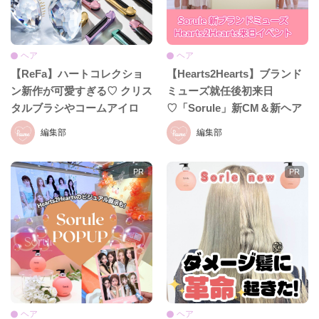
ヘア
ヘア
【ReFa】ハートコレクショ
【Hearts2Hearts】ブランド
ン新作が可愛すぎる♡ クリス
ミューズ就任後初来日
タルブラシやコームアイロ
♡「Sorule」新CM＆新ヘア
ン、ハートドライヤーまで新
ケアライン発表イベント
編集部
編集部
アイテムが続々登場！
ヘア
ヘア