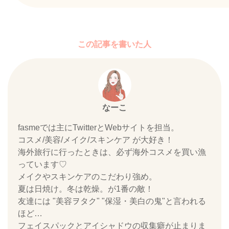
この記事を書いた人
なーこ
fasmeでは主にTwitterとWebサイトを担当。
コスメ/美容/メイク/スキンケア が大好き！
海外旅行に行ったときは、必ず海外コスメを買い漁
っています♡
メイクやスキンケアのこだわり強め。
夏は日焼け。冬は乾燥。が1番の敵！
友達には "美容ヲタク" "保湿・美白の鬼"と言われる
ほど…
フェイスパックとアイシャドウの収集癖が止まりま