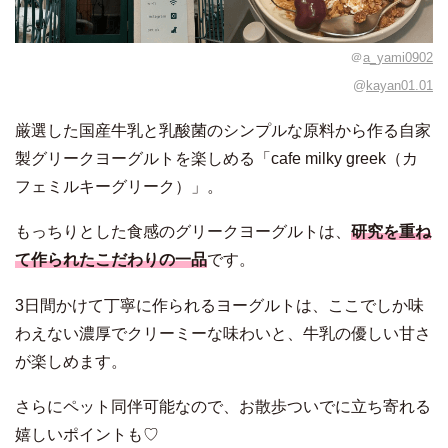
＠
a_yami0902
@
kayan01.01
厳選した国産牛乳と乳酸菌のシンプルな原料から作る自家
製グリークヨーグルトを楽しめる「cafe milky greek（カ
フェミルキーグリーク）」。
もっちりとした食感のグリークヨーグルトは、
研究を重ね
て作られたこだわりの一品
です。
3日間かけて丁寧に作られるヨーグルトは、ここでしか味
わえない濃厚でクリーミーな味わいと、牛乳の優しい甘さ
が楽しめます。
さらにペット同伴可能なので、お散歩ついでに立ち寄れる
嬉しいポイントも♡