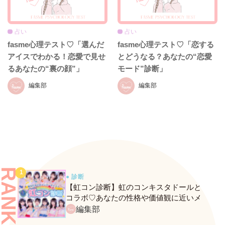
占い
占い
fasme心理テスト♡「選んだ
fasme心理テスト♡「恋する
アイスでわかる！恋愛で見せ
とどうなる？あなたの“恋愛
るあなたの“裏の顔”」
モード”診断」
編集部
編集部
RANKING
● 診断
【虹コン診断】虹のコンキスタドールと
コラボ♡あなたの性格や価値観に近いメ
ンバーがわかる、fasmeの新診断がスター
編集部
ト！