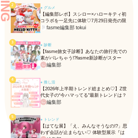
● グルメ
【編集部レポ】スシロー×ハローキティ初
コラボを一足先に体験♡7月29日発売の限
定メニュー＆グッズをレポ！
fasme編集部 tokui
● 診断
【fasme旅女子診断】あなたの旅行先での
素がバレちゃう!?fasme新診断がスター
ト！
編集部
● 推し活
【2026年上半期トレンド総まとめ♡】Z世
代女子の“今ハマってる”最新トレンドは？
ネクストバズ予報もチェック♪
編集部
● トレンド
【はてな展】「え、みんなそうなの!?」思
わず会話が止まらない♡ 体験型展示『は