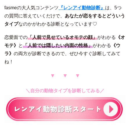
fasmeの大人気コンテンツ
『レンアイ動物診断』
は、5つ
の質問に答えていくだけで、
あなたが恋をするとどういう
タイプ
なのかがわかる診断となっています♡
恋愛面での
「人前で見せているオモテの顔」
がわかる
《オ
モテ》
と
「人前では隠したい内面の性格」
がわかる
《ウ
ラ》
の両方が診断できるので、ぜひ今すぐ診断してみて
ね！
▼ ▼ ▼
＼自分の動物タイプを診断してみる／