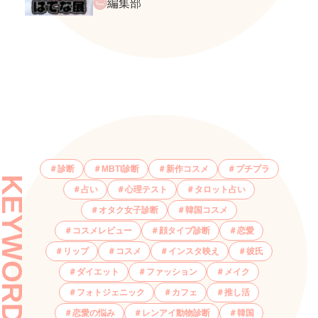
てな展』に行ってきたレポ
編集部
診断
MBTI診断
新作コスメ
プチプラ
KEYWORDS
占い
心理テスト
タロット占い
オタク女子診断
韓国コスメ
コスメレビュー
顔タイプ診断
恋愛
リップ
コスメ
インスタ映え
彼氏
ダイエット
ファッション
メイク
フォトジェニック
カフェ
推し活
恋愛の悩み
レンアイ動物診断
韓国