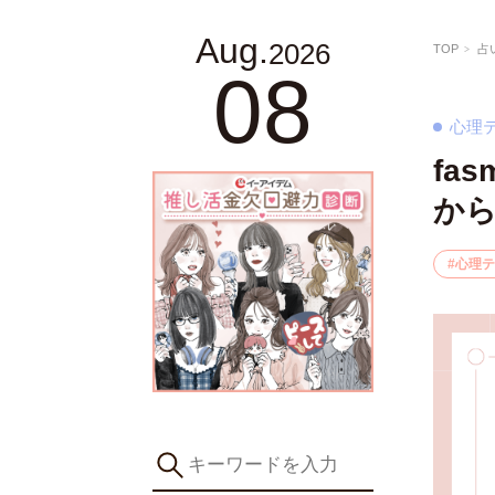
Aug.
2026
TOP
占
08
心理
fa
か
心理テ