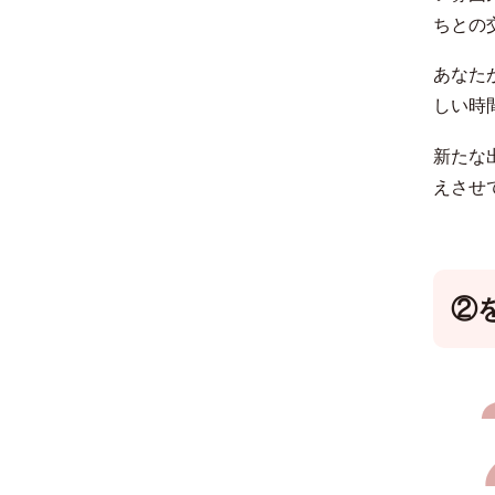
ちとの
あなた
しい時
新たな
えさせ
②