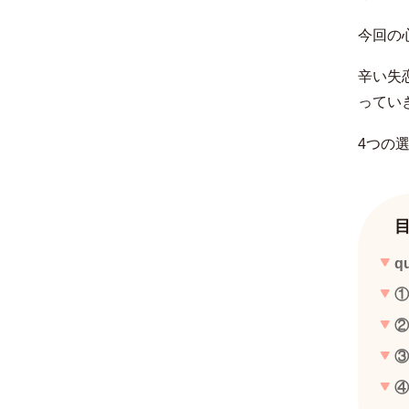
今回の
辛い失
ってい
4つの
q
①
②
③
④