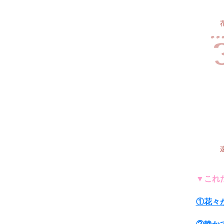
▼これ
①花々