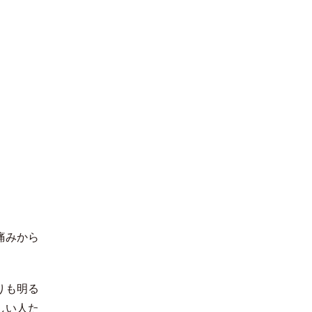
痛みから
りも明る
しい人た