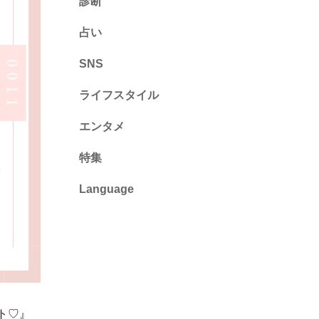
診断
診断
占い
心理テスト
SNS
ライフスタイル
推し活
エンタメ
カルチャー・暮らし
特集
Language
English
ไทย
简体中文
繁體中文
ト♡』