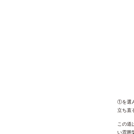
①を選
立ち直
この道
い雰囲