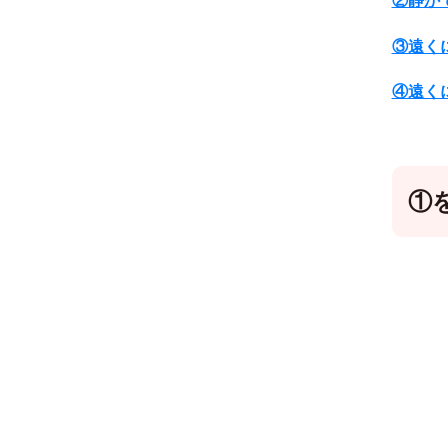
②静か
③遠く
④遠く
①