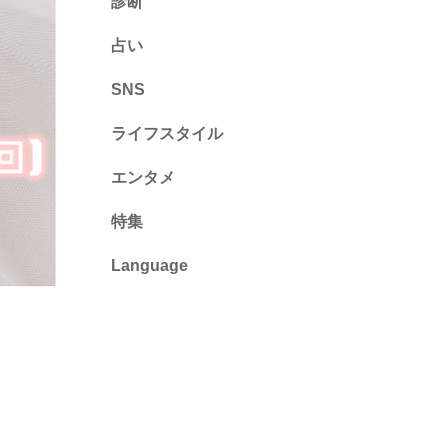
診断
診断
占い
心理テスト
SNS
ライフスタイル
推し活
エンタメ
カルチャー・暮らし
特集
Language
English
ไทย
简体中文
繁體中文