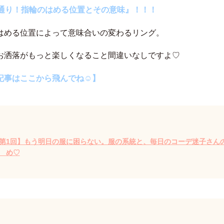
0通り！指輪のはめる位置とその意味』！！！
はめる位置によって意味合いの変わるリング。
お洒落がもっと楽しくなること間違いなしですよ♡
記事はここから飛んでね☺】
第1回】もう明日の服に困らない。服の系統と、毎日のコーデ迷子さん
ゝめ♡