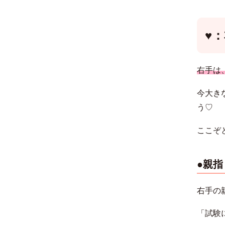
♥
右手は
今大き
う♡
ここぞ
●親
右手の
「試験