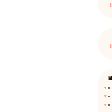
【
【
♥
♥
♥