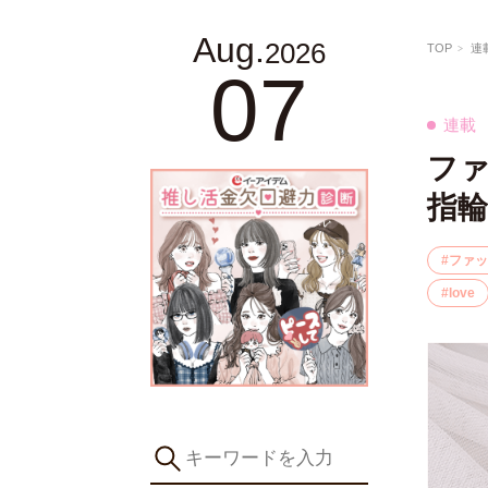
Aug.
2026
TOP
連
07
連載
フ
指
ファッ
love