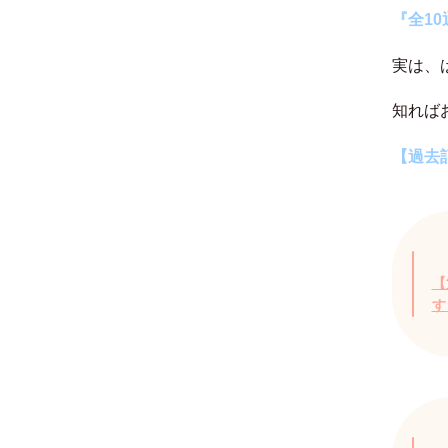
『全1
実は、
知れば
【過去
【
す