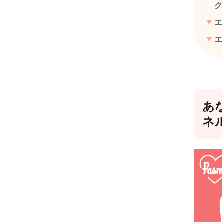
ク
エ
エ
あ
ネ