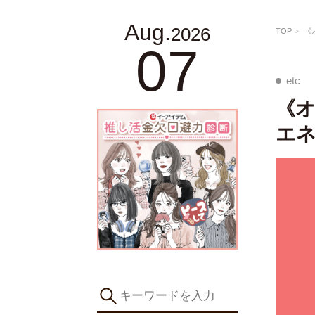
Aug.
2026
TOP
《
07
etc
《
エ