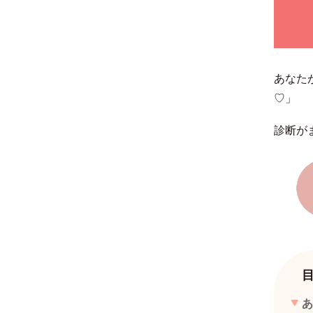
あなた
♡
」
診断が
あ