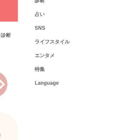
診断
診断
占い
心理テスト
SNS
子
診断
ライフスタイル
推し活
エンタメ
カルチャー・暮らし
特集
Language
English
ไทย
简体中文
繁體中文
タ