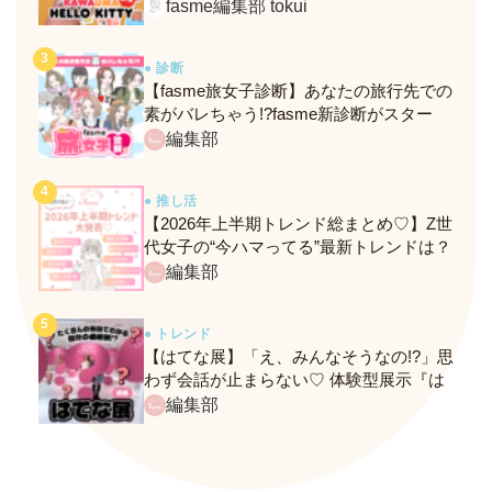
定メニュー＆グッズをレポ！
fasme編集部 tokui
● 診断
【fasme旅女子診断】あなたの旅行先での
素がバレちゃう!?fasme新診断がスター
ト！
編集部
● 推し活
【2026年上半期トレンド総まとめ♡】Z世
代女子の“今ハマってる”最新トレンドは？
ネクストバズ予報もチェック♪
編集部
● トレンド
【はてな展】「え、みんなそうなの!?」思
わず会話が止まらない♡ 体験型展示『は
てな展』に行ってきたレポ
編集部