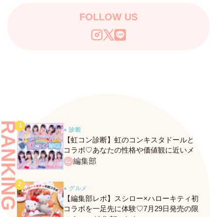
FOLLOW US
RANKING
● 診断
【虹コン診断】虹のコンキスタドールと
コラボ♡あなたの性格や価値観に近いメ
ンバーがわかる、fasmeの新診断がスター
編集部
ト！
● グルメ
【編集部レポ】スシロー×ハローキティ初
コラボを一足先に体験♡7月29日発売の限