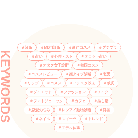
診断
MBTI診断
新作コスメ
プチプラ
KEYWORDS
占い
心理テスト
タロット占い
オタク女子診断
韓国コスメ
コスメレビュー
顔タイプ診断
恋愛
リップ
コスメ
インスタ映え
彼氏
ダイエット
ファッション
メイク
フォトジェニック
カフェ
推し活
恋愛の悩み
レンアイ動物診断
韓国
ネイル
スイーツ
トレンド
モデル体重