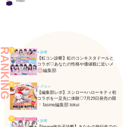
mayu
RANKING
● 診断
【虹コン診断】虹のコンキスタドールと
コラボ♡あなたの性格や価値観に近いメ
ンバーがわかる、fasmeの新診断がスター
編集部
ト！
● グルメ
【編集部レポ】スシロー×ハローキティ初
コラボを一足先に体験♡7月29日発売の限
定メニュー＆グッズをレポ！
fasme編集部 tokui
● 診断
【fasme旅女子診断】あなたの旅行先での