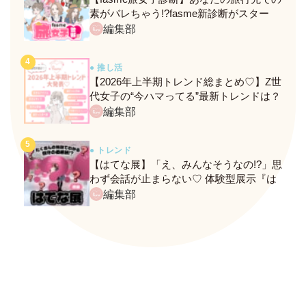
素がバレちゃう!?fasme新診断がスター
ト！
編集部
● 推し活
【2026年上半期トレンド総まとめ♡】Z世
代女子の“今ハマってる”最新トレンドは？
ネクストバズ予報もチェック♪
編集部
● トレンド
【はてな展】「え、みんなそうなの!?」思
わず会話が止まらない♡ 体験型展示『は
てな展』に行ってきたレポ
編集部