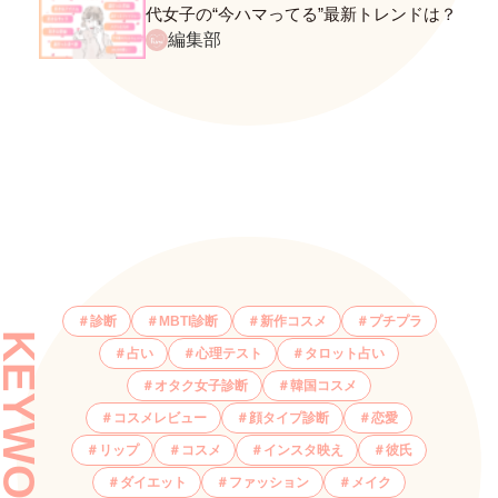
代女子の“今ハマってる”最新トレンドは？
ネクストバズ予報もチェック♪
編集部
診断
MBTI診断
新作コスメ
プチプラ
KEYWORDS
占い
心理テスト
タロット占い
オタク女子診断
韓国コスメ
コスメレビュー
顔タイプ診断
恋愛
リップ
コスメ
インスタ映え
彼氏
ダイエット
ファッション
メイク