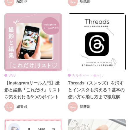
編集部
編集部
SNS
カルチャー・暮らし
【Instagramリール入門】撮
Threads（スレッズ）を消す
影と編集「これだけ」リスト
とインスタも消える？基本の
♡気を付ける6つのポイント
使い方や消し方まで徹底解
をご紹介！
説！
編集部
編集部