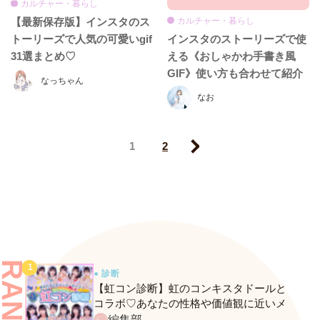
カルチャー・暮らし
カルチャー・暮らし
【最新保存版】インスタのス
インスタのストーリーズで使
トーリーズで人気の可愛いgif
える《おしゃかわ手書き風
31選まとめ♡
GIF》使い方も合わせて紹介
なっちゃん
します♡
なお
1
2
Next
● 診断
【虹コン診断】虹のコンキスタドールと
コラボ♡あなたの性格や価値観に近いメ
ンバーがわかる、fasmeの新診断がスター
編集部