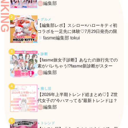
RANKING
ンバーがわかる、fasmeの新診断がスター
編集部
ト！
● グルメ
【編集部レポ】スシロー×ハローキティ初
コラボを一足先に体験♡7月29日発売の限
定メニュー＆グッズをレポ！
fasme編集部 tokui
● 診断
【fasme旅女子診断】あなたの旅行先での
素がバレちゃう!?fasme新診断がスター
ト！
編集部
● 推し活
【2026年上半期トレンド総まとめ♡】Z世
代女子の“今ハマってる”最新トレンドは？
ネクストバズ予報もチェック♪
編集部
● トレンド