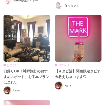
fasme公認ライター
カ新メニューが登場♡
なっちゃん
おでかけ
おでかけ
日帰りOK！神戸旅行のおす
【＃タピ活】関西限定タピオ
すめスポット、お手本プラン
カ教えちゃいます♡
はこれ♡
kana
kana