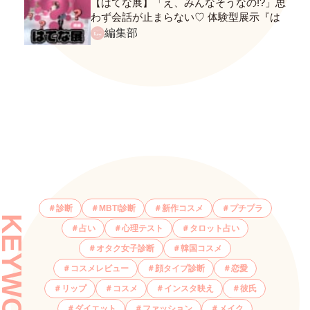
【はてな展】「え、みんなそうなの!?」思
わず会話が止まらない♡ 体験型展示『は
てな展』に行ってきたレポ
編集部
診断
MBTI診断
新作コスメ
プチプラ
KEYWORDS
占い
心理テスト
タロット占い
オタク女子診断
韓国コスメ
コスメレビュー
顔タイプ診断
恋愛
リップ
コスメ
インスタ映え
彼氏
ダイエット
ファッション
メイク