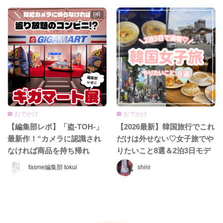
をレポ！
おでかけ
おでかけ
【編集部レポ】「盗-TOH-」
【2026最新】韓国旅行でこれ
最新作！“カメラに認識され
だけは外せない♡女子旅でや
なければ商品を持ち帰れ
りたいこと8選＆2泊3日モデ
る”『ギガマート展』に行っ
ルコース
fasme編集部 tokui
shini
てきた♡