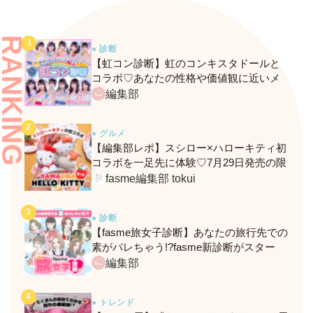
RANKING
● 診断
【虹コン診断】虹のコンキスタドールと
コラボ♡あなたの性格や価値観に近いメ
ンバーがわかる、fasmeの新診断がスター
編集部
ト！
● グルメ
【編集部レポ】スシロー×ハローキティ初
コラボを一足先に体験♡7月29日発売の限
定メニュー＆グッズをレポ！
fasme編集部 tokui
● 診断
【fasme旅女子診断】あなたの旅行先での
素がバレちゃう!?fasme新診断がスター
ト！
編集部
● トレンド