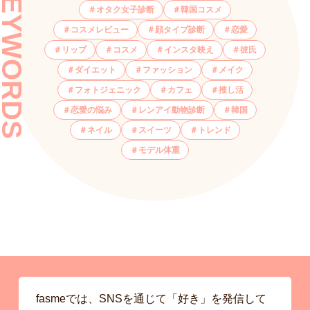
KEYWORDS
オタク女子診断
韓国コスメ
コスメレビュー
顔タイプ診断
恋愛
リップ
コスメ
インスタ映え
彼氏
ダイエット
ファッション
メイク
フォトジェニック
カフェ
推し活
恋愛の悩み
レンアイ動物診断
韓国
ネイル
スイーツ
トレンド
モデル体重
fasmeでは、SNSを通じて「好き」を発信して