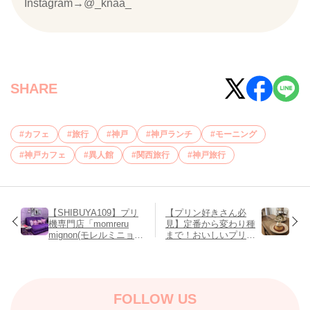
Instagram→@_knaa_
SHARE
カフェ
旅行
神戸
神戸ランチ
モーニング
神戸カフェ
異人館
関西旅行
神戸旅行
【SHIBUYA109】プリ
【プリン好きさん必
機専門店「momreru
見】定番から変わり種
mignon(モレルミニョ
まで！おいしいプリン
ン)」がねこをテーマに
が食べられるお店4選♡
リニューアルオープン
♡
FOLLOW US