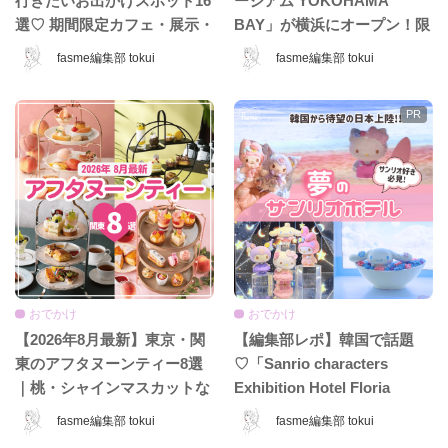
行きたいお出かけスポット16
ージアム YOKOHAMA
選♡ 期間限定カフェ・展示・
BAY」が横浜にオープン！限
POPUPまとめ
定コンテンツ＆グッズをひと
fasme編集部 tokui
fasme編集部 tokui
足先に体験♡
おでかけ
おでかけ
【2026年8月最新】東京・関
【編集部レポ】韓国で話題
東のアフタヌーンティー8選
♡「Sanrio characters
｜桃・シャインマスカットな
Exhibition Hotel Floria
ど夏限定ホテル＆カフェ特
Tokyo」が日本上陸♡ 夢みた
fasme編集部 tokui
fasme編集部 tokui
集！
いなホテル空間＆限定グッズ