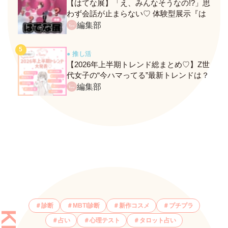
【はてな展】「え、みんなそうなの!?」思
わず会話が止まらない♡ 体験型展示『は
てな展』に行ってきたレポ
編集部
● 推し活
【2026年上半期トレンド総まとめ♡】Z世
代女子の“今ハマってる”最新トレンドは？
ネクストバズ予報もチェック♪
編集部
診断
MBTI診断
新作コスメ
プチプラ
占い
心理テスト
タロット占い