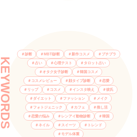
診断
MBTI診断
新作コスメ
プチプラ
KEYWORDS
占い
心理テスト
タロット占い
オタク女子診断
韓国コスメ
コスメレビュー
顔タイプ診断
恋愛
リップ
コスメ
インスタ映え
彼氏
ダイエット
ファッション
メイク
フォトジェニック
カフェ
推し活
恋愛の悩み
レンアイ動物診断
韓国
ネイル
スイーツ
トレンド
モデル体重