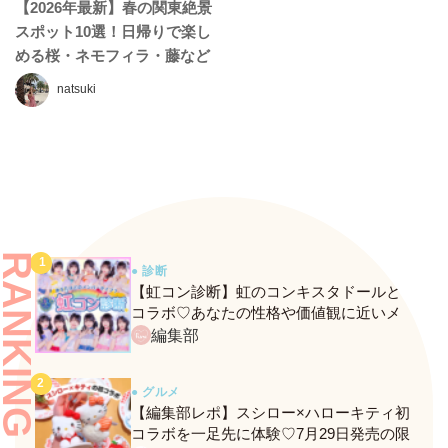
【2026年最新】春の関東絶景
スポット10選！日帰りで楽し
める桜・ネモフィラ・藤など
春のお花名所まとめ♡
natsuki
RANKING
● 診断
【虹コン診断】虹のコンキスタドールと
コラボ♡あなたの性格や価値観に近いメ
ンバーがわかる、fasmeの新診断がスター
編集部
ト！
● グルメ
【編集部レポ】スシロー×ハローキティ初
コラボを一足先に体験♡7月29日発売の限