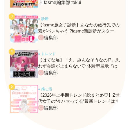
定メニュー＆グッズをレポ！
fasme編集部 tokui
● 診断
【fasme旅女子診断】あなたの旅行先での
素がバレちゃう!?fasme新診断がスター
ト！
編集部
● トレンド
【はてな展】「え、みんなそうなの!?」思
わず会話が止まらない♡ 体験型展示『は
てな展』に行ってきたレポ
編集部
● 推し活
【2026年上半期トレンド総まとめ♡】Z世
代女子の“今ハマってる”最新トレンドは？
ネクストバズ予報もチェック♪
編集部