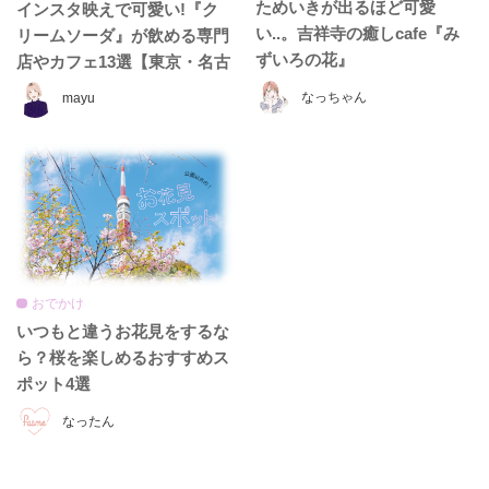
ためいきが出るほど可愛
インスタ映えで可愛い!『ク
い..。吉祥寺の癒しcafe『み
リームソーダ』が飲める専門
ずいろの花』
店やカフェ13選【東京・名古
屋・大阪・京都】
なっちゃん
mayu
おでかけ
いつもと違うお花見をするな
ら？桜を楽しめるおすすめス
ポット4選
なったん