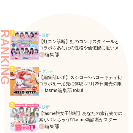
RANKING
● 診断
【虹コン診断】虹のコンキスタドールと
コラボ♡あなたの性格や価値観に近いメ
ンバーがわかる、fasmeの新診断がスター
編集部
ト！
● グルメ
【編集部レポ】スシロー×ハローキティ初
コラボを一足先に体験♡7月29日発売の限
定メニュー＆グッズをレポ！
fasme編集部 tokui
● 診断
【fasme旅女子診断】あなたの旅行先での
素がバレちゃう!?fasme新診断がスター
ト！
編集部