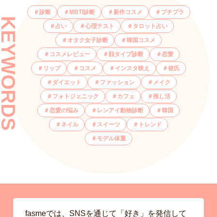
診断
MBTI診断
新作コスメ
プチプラ
KEYWORDS
占い
心理テスト
タロット占い
オタク女子診断
韓国コスメ
コスメレビュー
顔タイプ診断
恋愛
リップ
コスメ
インスタ映え
彼氏
ダイエット
ファッション
メイク
フォトジェニック
カフェ
推し活
恋愛の悩み
レンアイ動物診断
韓国
ネイル
スイーツ
トレンド
モデル体重
fasmeでは、SNSを通じて「好き」を発信して