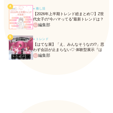
● 推し活
【2026年上半期トレンド総まとめ♡】Z世
代女子の“今ハマってる”最新トレンドは？
ネクストバズ予報もチェック♪
編集部
● トレンド
【はてな展】「え、みんなそうなの!?」思
わず会話が止まらない♡ 体験型展示『は
てな展』に行ってきたレポ
編集部