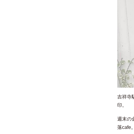
吉祥寺
印。
週末の
落cafe