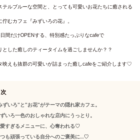
ステルブルーな空間と、とっても可愛いお花たちに癒される
に佇むカフェ『みずいろの花』。
日間だけOPENする、特別感たっぷりなcafeで
りとした癒しのティータイムを過ごしませんか？？
タ映えも抜群の可愛いが詰まった癒しcafeをご紹介します♡
目次
みずいろ"と"お花"がテーマの隠れ家カフェ。
ずいろ一色のおしゃれな店内にうっとり。
愛すぎるメニューに、心奪われる♡
つも頑張っている自分へのご褒美に...♡