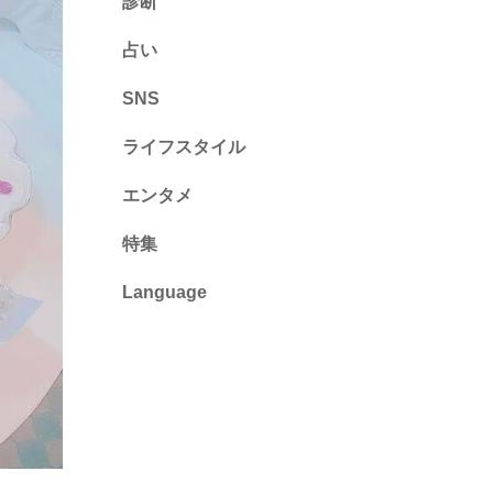
診断
診断
占い
心理テスト
SNS
ライフスタイル
推し活
エンタメ
カルチャー・暮らし
特集
Language
English
ไทย
简体中文
繁體中文