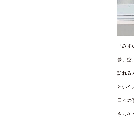
「みず
夢、空
訪れる
という
日々の
さっそ