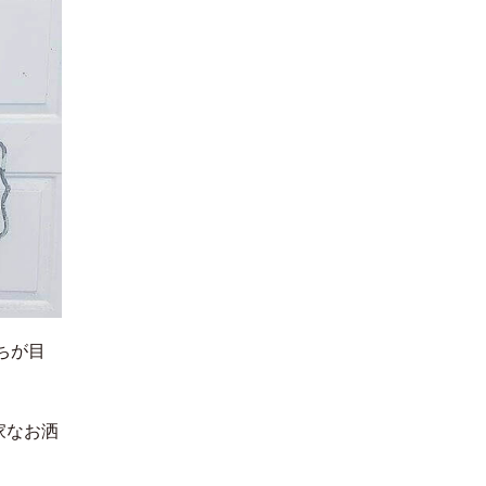
ちが目
家なお洒