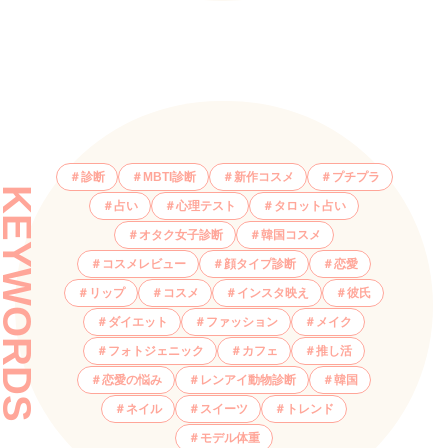
診断
MBTI診断
新作コスメ
プチプラ
KEYWORDS
占い
心理テスト
タロット占い
オタク女子診断
韓国コスメ
コスメレビュー
顔タイプ診断
恋愛
リップ
コスメ
インスタ映え
彼氏
ダイエット
ファッション
メイク
フォトジェニック
カフェ
推し活
恋愛の悩み
レンアイ動物診断
韓国
ネイル
スイーツ
トレンド
モデル体重