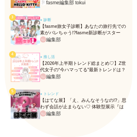
定メニュー＆グッズをレポ！
fasme編集部 tokui
● 診断
【fasme旅女子診断】あなたの旅行先での
素がバレちゃう!?fasme新診断がスター
ト！
編集部
● 推し活
【2026年上半期トレンド総まとめ♡】Z世
代女子の“今ハマってる”最新トレンドは？
ネクストバズ予報もチェック♪
編集部
● トレンド
【はてな展】「え、みんなそうなの!?」思
わず会話が止まらない♡ 体験型展示『は
てな展』に行ってきたレポ
編集部