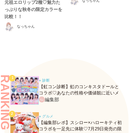
なっちゃん
元祖エロリップ2種♡魅力た
っぷりな秋冬の限定カラーを
比較！！
なっちゃん
RANKING
● 診断
【虹コン診断】虹のコンキスタドールと
コラボ♡あなたの性格や価値観に近いメ
ンバーがわかる、fasmeの新診断がスター
編集部
ト！
● グルメ
【編集部レポ】スシロー×ハローキティ初
コラボを一足先に体験♡7月29日発売の限