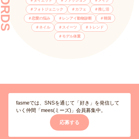
ダイエット
ファッション
メイク
フォトジェニック
カフェ
推し活
恋愛の悩み
レンアイ動物診断
韓国
ネイル
スイーツ
トレンド
モデル体重
fasmeでは、SNSを通じて「好き」を発信して
いく仲間「mees(ミーズ)」会員募集中。
応募する