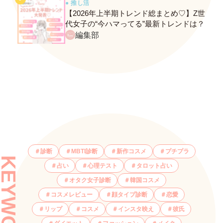
● 推し活
【2026年上半期トレンド総まとめ♡】Z世
代女子の“今ハマってる”最新トレンドは？
ネクストバズ予報もチェック♪
編集部
診断
MBTI診断
新作コスメ
プチプラ
KEYWORDS
占い
心理テスト
タロット占い
オタク女子診断
韓国コスメ
コスメレビュー
顔タイプ診断
恋愛
リップ
コスメ
インスタ映え
彼氏