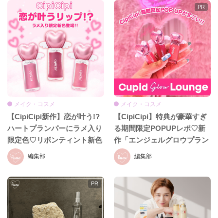
メイク・コスメ
メイク・コスメ
【CipiCipi新作】恋が叶う!?
【CipiCipi】特典が豪華すぎ
ハートプランパーにラメ入り
る期間限定POPUPレポ♡新
限定色♡リボンティント新色
作「エンジェルグロウプラン
も8月19日発売
パー」も必見!!
編集部
編集部