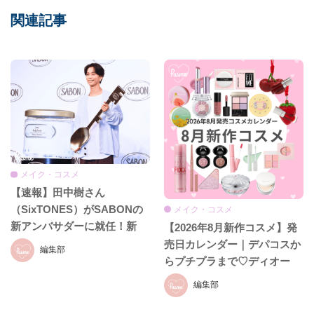
関連記事
メイク・コスメ
【速報】田中樹さん
（SixTONES）がSABONの
メイク・コスメ
新アンバサダーに就任！新
【2026年8月新作コスメ】発
CM初公開＆就任発表会をレ
売日カレンダー｜デパコスか
編集部
ポ♡
らプチプラまで♡ディオー
ル、イヴ・サンローラン、ケ
編集部
イト、セザンヌほか話題ブラ
ンドまとめ