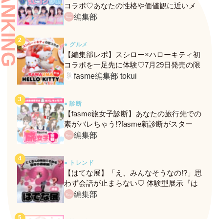
RANKING
コラボ♡あなたの性格や価値観に近いメ
ンバーがわかる、fasmeの新診断がスター
編集部
ト！
● グルメ
【編集部レポ】スシロー×ハローキティ初
コラボを一足先に体験♡7月29日発売の限
定メニュー＆グッズをレポ！
fasme編集部 tokui
● 診断
【fasme旅女子診断】あなたの旅行先での
素がバレちゃう!?fasme新診断がスター
ト！
編集部
● トレンド
【はてな展】「え、みんなそうなの!?」思
わず会話が止まらない♡ 体験型展示『は
てな展』に行ってきたレポ
編集部