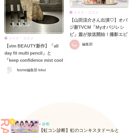
メイク・コスメ
【山田涼介さん出演♡】オバ
ジ新TVCM「Myオバジレシ
ピ」篇が放送開始！撮影エピ
メイク・コスメ
ソード＆インタビュー全文を
編集部
【vim BEAUTY新作】「all
お届け
day fit multi pencil」と
「keep confidence mist cool
EX」をレビュー♡ 夏のお直
fasme編集部 tokui
しに頼れるコスメをチェッ
ク！
● 診断
【虹コン診断】虹のコンキスタドールと