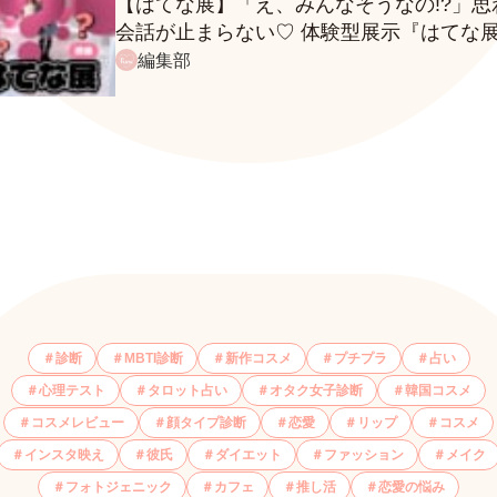
【はてな展】「え、みんなそうなの!?」思
会話が止まらない♡ 体験型展示『はてな
に行ってきたレポ
編集部
診断
MBTI診断
新作コスメ
プチプラ
占い
心理テスト
タロット占い
オタク女子診断
韓国コスメ
コスメレビュー
顔タイプ診断
恋愛
リップ
コスメ
インスタ映え
彼氏
ダイエット
ファッション
メイク
フォトジェニック
カフェ
推し活
恋愛の悩み