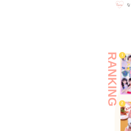
な
RANKING