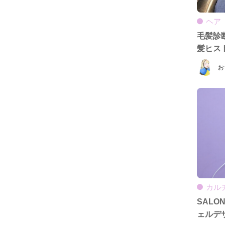
ヘア
毛髪診
髪ヒス
お
カル
SALO
ェルデ