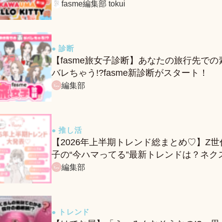
ー＆グッズをレポ！
fasme編集部 tokui
● 診断
【fasme旅女子診断】あなたの旅行先での
バレちゃう!?fasme新診断がスタート！
編集部
● 推し活
【2026年上半期トレンド総まとめ♡】Z世
子の“今ハマってる”最新トレンドは？ネク
バズ予報もチェック♪
編集部
● トレンド