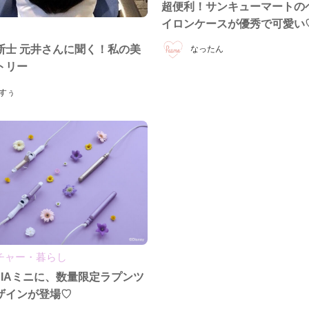
超便利！サンキューマートの
イロンケースが優秀で可愛い
断士 元井さんに聞く！私の美
なったん
トリー
すぅ
チャー・暮らし
NIAミニに、数量限定ラプンツ
ザインが登場♡