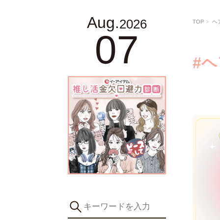
Aug.
2026
TOP
ヘ
07
#