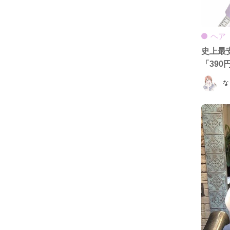
ヘア
史上最
「39
な