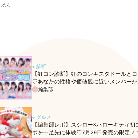
ったん
● 診断
【虹コン診断】虹のコンキスタドールとコ
♡あなたの性格や価値観に近いメンバーが
る、fasmeの新診断がスタート！
編集部
● グルメ
【編集部レポ】スシロー×ハローキティ初
ボを一足先に体験♡7月29日発売の限定メ