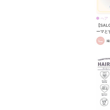
ヘア
【SAL
ーマとす
編