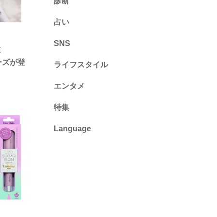
診断
診断
占い
心理テスト
SNS
E
ーズが登
ライフスタイル
推し活
エンタメ
カルチャー・暮らし
特集
Language
English
ไทย
简体中文
繁體中文