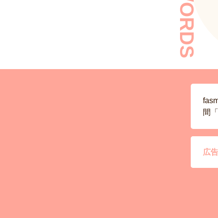
KEYWORDS
fa
間「
広