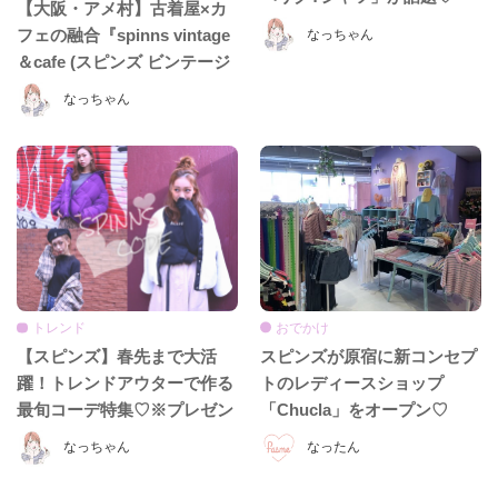
【大阪・アメ村】古着屋×カ
フェの融合『spinns vintage
なっちゃん
＆cafe (スピンズ ビンテージ
アンドカフェ)』
なっちゃん
おでかけ
トレンド
スピンズが原宿に新コンセプ
【スピンズ】春先まで大活
トのレディースショップ
躍！トレンドアウターで作る
「Chucla」をオープン♡
最旬コーデ特集♡※プレゼン
トキャンペーンもあるよ!
なったん
なっちゃん