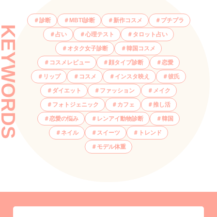
診断
MBTI診断
新作コスメ
プチプラ
KEYWORDS
占い
心理テスト
タロット占い
オタク女子診断
韓国コスメ
コスメレビュー
顔タイプ診断
恋愛
リップ
コスメ
インスタ映え
彼氏
ダイエット
ファッション
メイク
フォトジェニック
カフェ
推し活
恋愛の悩み
レンアイ動物診断
韓国
ネイル
スイーツ
トレンド
モデル体重