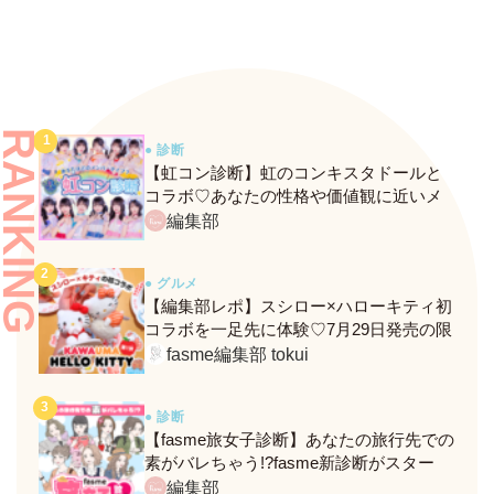
RANKING
● 診断
【虹コン診断】虹のコンキスタドールと
コラボ♡あなたの性格や価値観に近いメ
ンバーがわかる、fasmeの新診断がスター
編集部
ト！
● グルメ
【編集部レポ】スシロー×ハローキティ初
コラボを一足先に体験♡7月29日発売の限
定メニュー＆グッズをレポ！
fasme編集部 tokui
● 診断
【fasme旅女子診断】あなたの旅行先での
素がバレちゃう!?fasme新診断がスター
ト！
編集部