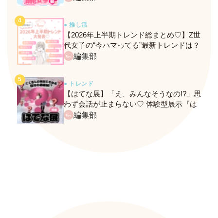
● 推し活
【2026年上半期トレンド総まとめ♡】Z世
代女子の“今ハマってる”最新トレンドは？
ネクストバズ予報もチェック♪
編集部
● トレンド
【はてな展】「え、みんなそうなの!?」思
わず会話が止まらない♡ 体験型展示『は
てな展』に行ってきたレポ
編集部