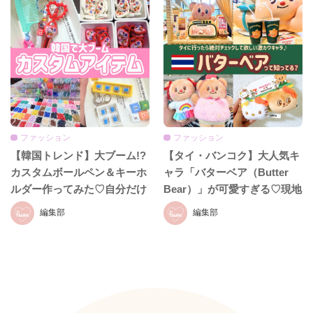
ファッション
ファッション
【韓国トレンド】大ブーム!?
【タイ・バンコク】大人気キ
カスタムボールペン＆キーホ
ャラ「バターベア（Butter
ルダー作ってみた♡自分だけ
Bear）」が可愛すぎる♡現地
のオリジナル雑貨が可愛すぎ
で楽しむ最新トレンドカフェ
編集部
編集部
る！
＆グッズまとめ