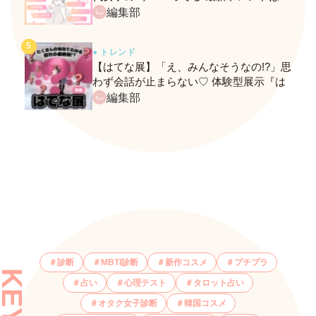
ネクストバズ予報もチェック♪
編集部
● トレンド
【はてな展】「え、みんなそうなの!?」思
わず会話が止まらない♡ 体験型展示『は
てな展』に行ってきたレポ
編集部
診断
MBTI診断
新作コスメ
プチプラ
占い
心理テスト
タロット占い
オタク女子診断
韓国コスメ