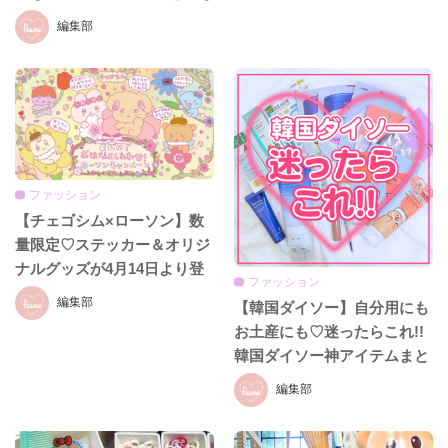
展』に行ってきたレポ
編集部
ファッション
【チェゴシム×ローソン】数
量限定♡ステッカー＆オリジ
ナルグッズが4月14日より登
ファッション
場！
編集部
【韓国ダイソー】自分用にも
お土産にも♡迷ったらこれ!!
韓国ダイソー神アイテムまと
め
編集部