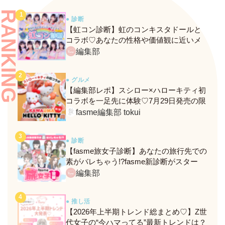
RANKING
● 診断
【虹コン診断】虹のコンキスタドールと
コラボ♡あなたの性格や価値観に近いメ
ンバーがわかる、fasmeの新診断がスター
編集部
ト！
● グルメ
【編集部レポ】スシロー×ハローキティ初
コラボを一足先に体験♡7月29日発売の限
定メニュー＆グッズをレポ！
fasme編集部 tokui
● 診断
【fasme旅女子診断】あなたの旅行先での
素がバレちゃう!?fasme新診断がスター
ト！
編集部
● 推し活
【2026年上半期トレンド総まとめ♡】Z世
代女子の“今ハマってる”最新トレンドは？