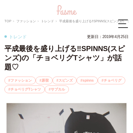
TOP
ファッション
トレンド
平成最後を盛り上げる‼︎SPINNS(スピンズ)の「チョベリグTシャ
トレンド
更新日：2019年4月25日
平成最後を盛り上げる‼︎SPINNS(スピ
ンズ)の「チョベリグTシャツ」が話
題♡
ファッション
原宿
スピンズ
spinns
チョベリグ
チョベリグTシャツ
サブカル