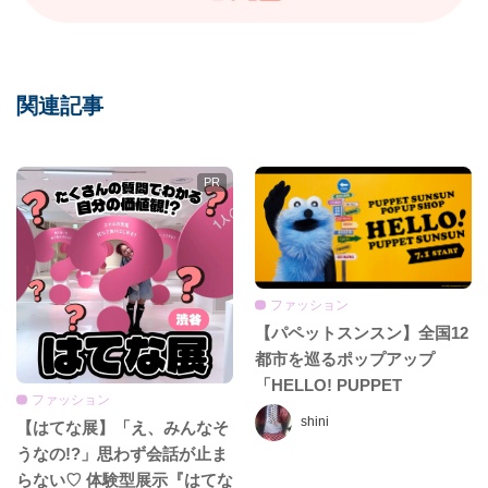
関連記事
ファッション
【パペットスンスン】全国12
都市を巡るポップアップ
「HELLO! PUPPET
ファッション
SUNSUN」が7月1日スター
shini
【はてな展】「え、みんなそ
ト♡ご当地限定グッズも初登
うなの!?」思わず会話が止ま
場！
らない♡ 体験型展示『はてな