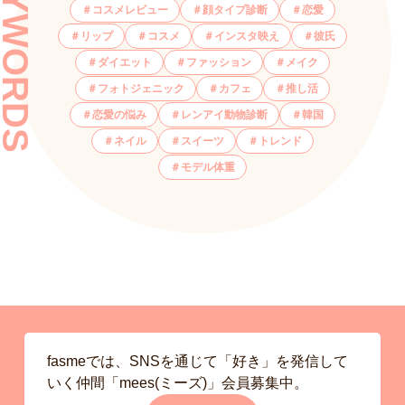
KEYWORDS
コスメレビュー
顔タイプ診断
恋愛
リップ
コスメ
インスタ映え
彼氏
ダイエット
ファッション
メイク
フォトジェニック
カフェ
推し活
恋愛の悩み
レンアイ動物診断
韓国
ネイル
スイーツ
トレンド
モデル体重
fasmeでは、SNSを通じて「好き」を発信して
いく仲間「mees(ミーズ)」会員募集中。