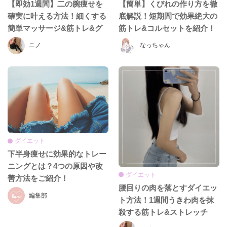
【即効1週間】二の腕痩せを
【簡単】くびれの作り方を徹
確実に叶える方法！細くする
底解説！短期間で効果絶大の
簡単マッサージ&筋トレ&グ
筋トレ&コルセットを紹介！
ッズを紹介！
ニノ
なっちゃん
ダイエット
下半身痩せに効果的なトレー
ニングとは？4つの原因や改
ダイエット
善方法をご紹介！
腰回りの肉を落とすダイエッ
編集部
ト方法！1週間うきわ肉を抹
殺する筋トレ&ストレッチ