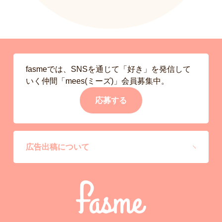
fasmeでは、SNSを通じて「好き」を発信して
いく仲間「mees(ミーズ)」会員募集中。
応募する
広告出稿について