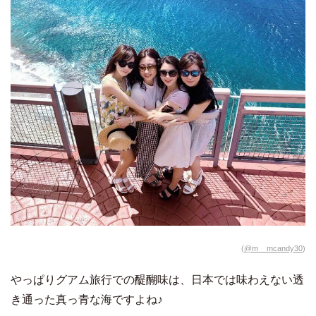
(
@m__mcandy30
)
やっぱりグアム旅行での醍醐味は、日本では味わえない透
き通った真っ青な海ですよね♪