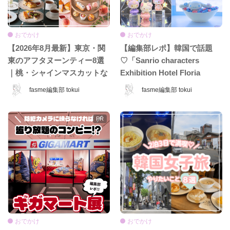
おでかけ
おでかけ
【2026年8月最新】東京・関
【編集部レポ】韓国で話題
東のアフタヌーンティー8選
♡「Sanrio characters
｜桃・シャインマスカットな
Exhibition Hotel Floria
ど夏限定ホテル＆カフェ特
Tokyo」が日本上陸♡ 夢みた
fasme編集部 tokui
fasme編集部 tokui
集！
いなホテル空間＆限定グッズ
をレポ！
おでかけ
おでかけ