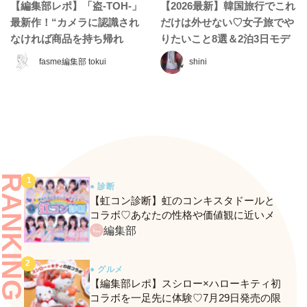
【編集部レポ】「盗-TOH-」
【2026最新】韓国旅行でこれ
最新作！“カメラに認識され
だけは外せない♡女子旅でや
なければ商品を持ち帰れ
りたいこと8選＆2泊3日モデ
る”『ギガマート展』に行っ
ルコース
fasme編集部 tokui
shini
てきた♡
RANKING
● 診断
【虹コン診断】虹のコンキスタドールと
コラボ♡あなたの性格や価値観に近いメ
ンバーがわかる、fasmeの新診断がスター
編集部
ト！
● グルメ
【編集部レポ】スシロー×ハローキティ初
コラボを一足先に体験♡7月29日発売の限