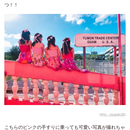
つ！！
(
@m__mcandy30
)
こちらのピンクの手すりに乗っても可愛い写真が撮れちゃ