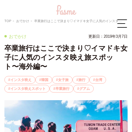
TOP
おでかけ
卒業旅行はここで決まり♡イマドキ女子に人気のインスタ映え旅スポット〜海外編〜
おでかけ
更新日：
2019年3月7日
卒業旅行はここで決まり♡イマドキ女
子に人気のインスタ映え旅スポッ
ト〜海外編〜
インスタ映え
韓国
女子旅
旅行
台湾
インスタ映えスポット
卒業旅行
グアム