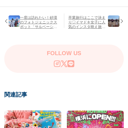
一度は訪れたい！砂漠
卒業旅行はここで決ま
のフォトジェニックス
り♡イマドキ女子に人
ポット「サルベーショ
気のインスタ映え旅ス
ンマウンテン」でSNS
ポット〜国内編〜
映え写真を撮ろう♡
FOLLOW US
関連記事