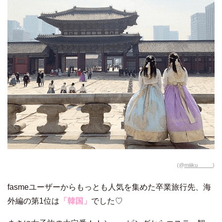
(@
miiiku_____
)
fasmeユーザーからもっとも人気を集めた卒業旅行先、海
外編の第1位は
「韓国」
でした♡