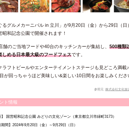
るグルメカーニバル in 立川」が9月20日（金）から29日（日
営昭和記念公園で開催されます！
8店舗のご当地フードや40台のキッチンカーが集結し、
500種類
楽しめる日本最大級のフードフェス
です。
クラフトビールやエンターテイメントステージも見どころ満載♪ 
と目が回っちゃうほど美味しい&楽しい10日間をお楽しみくださ
参照元 :
株式会社文化放送 
ント情報
所】 国営昭和記念公園 みどりの文化ゾーン（東京都立川市緑町3173）
期間】2024年9月20日（金）～9月29日（日）