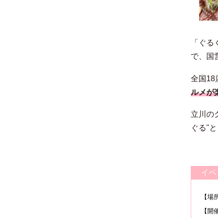
「ぐるぐ
で、国
全国1
ルメが
立川の
ぐる"
イベ
【場
【開催