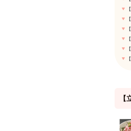
【
【
【
【
【
【
【