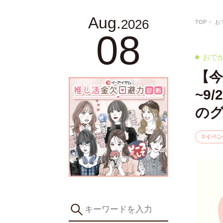
Aug.
2026
TOP
お
08
おで
【今
~9
の
イベン