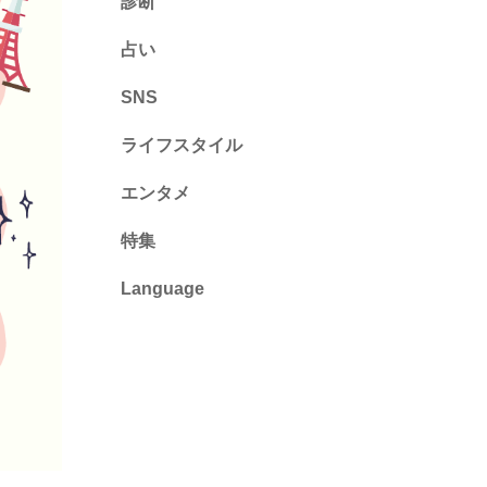
診断
診断
占い
心理テスト
SNS
ライフスタイル
推し活
エンタメ
カルチャー・暮らし
特集
Language
English
ไทย
简体中文
繁體中文