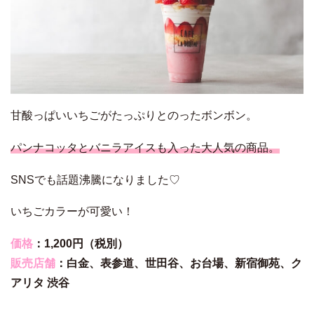
甘酸っぱいいちごがたっぷりとのったボンボン。
パンナコッタとバニラアイスも入った大人気の商品。
SNSでも話題沸騰になりました♡
いちごカラーが可愛い！
価格
：1,200円（税別）
販売店舗
：
白金、
表参道、
世田谷、
お台場、
新宿御苑、
ク
アリタ 渋谷