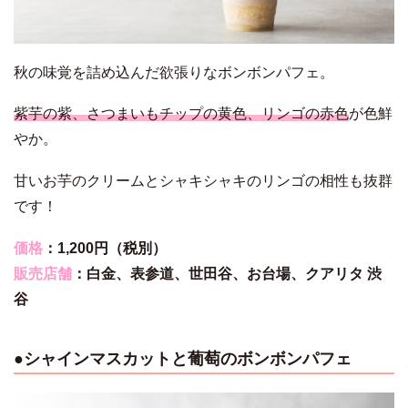
秋の味覚を詰め込んだ欲張りなボンボンパフェ。
紫芋の紫、さつまいもチップの黄色、リンゴの赤色
が色鮮
やか。
甘いお芋のクリームとシャキシャキのリンゴの相性も抜群
です！
価格
：1,200円（税別）
販売店舗
：
白金、
表参道、
世田谷、
お台場、
クアリタ 渋
谷
●
シャインマスカットと葡萄のボンボンパフェ