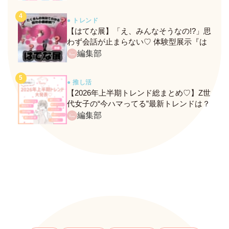
● トレンド
【はてな展】「え、みんなそうなの!?」思
わず会話が止まらない♡ 体験型展示『は
てな展』に行ってきたレポ
編集部
● 推し活
【2026年上半期トレンド総まとめ♡】Z世
代女子の“今ハマってる”最新トレンドは？
ネクストバズ予報もチェック♪
編集部