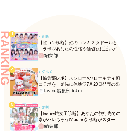
RANKING
● 診断
【虹コン診断】虹のコンキスタドールと
コラボ♡あなたの性格や価値観に近いメ
ンバーがわかる、fasmeの新診断がスター
編集部
ト！
● グルメ
【編集部レポ】スシロー×ハローキティ初
コラボを一足先に体験♡7月29日発売の限
定メニュー＆グッズをレポ！
fasme編集部 tokui
● 診断
【fasme旅女子診断】あなたの旅行先での
素がバレちゃう!?fasme新診断がスター
ト！
編集部