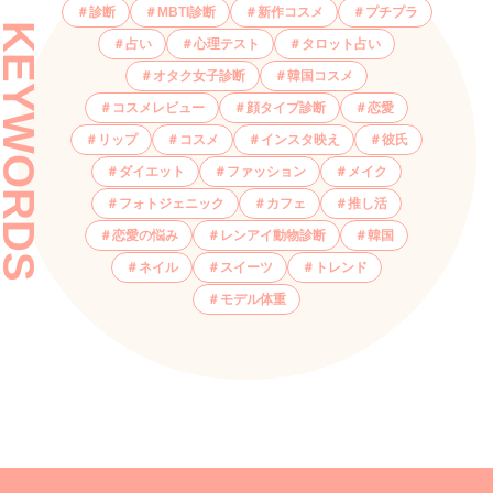
診断
MBTI診断
新作コスメ
プチプラ
KEYWORDS
占い
心理テスト
タロット占い
オタク女子診断
韓国コスメ
コスメレビュー
顔タイプ診断
恋愛
リップ
コスメ
インスタ映え
彼氏
ダイエット
ファッション
メイク
フォトジェニック
カフェ
推し活
恋愛の悩み
レンアイ動物診断
韓国
ネイル
スイーツ
トレンド
モデル体重