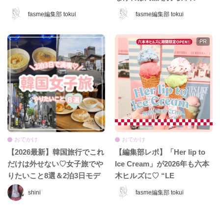
Tokyo」が日本上陸♡ 夢みた
る”『ギガマート展』に行っ
fasme編集部 tokui
fasme編集部 tokui
いなホテル空間＆限定グッズ
てきた♡
をレポ！
おでかけ
おでかけ
【2026最新】韓国旅行でこれ
【編集部レポ】「Her lip to
だけは外せない♡女子旅でや
Ice Cream」が2026年も六本
りたいこと8選＆2泊3日モデ
木ヒルズに♡ “LE
ルコース
RIVIERA”がテーマの夏限定
shini
fasme編集部 tokui
ショップをレポ！