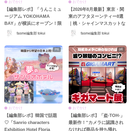
おでかけ
おでかけ
【編集部レポ】「うんこミュ
【2026年8月最新】東京・関
ージアム YOKOHAMA
東のアフタヌーンティー8選
BAY」が横浜にオープン！限
｜桃・シャインマスカットな
定コンテンツ＆グッズをひと
ど夏限定ホテル＆カフェ特
fasme編集部 tokui
fasme編集部 tokui
足先に体験♡
集！
おでかけ
おでかけ
【編集部レポ】韓国で話題
【編集部レポ】「盗-TOH-」
♡「Sanrio characters
最新作！“カメラに認識され
Exhibition Hotel Floria
なければ商品を持ち帰れ