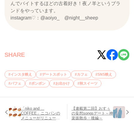
んでバイトするほどの古着好き！夜ノ羊というブラ
ンドをやっています。
instagram♡：@aoiyo_ @night__sheep
SHARE
インスタ映え
デートスポット
カフェ
SNS映え
パフェ
ボンボン
お出かけ
秋スイーツ
「niko and ...
【連載第二回】おすぅ
COFFEE」ニコパンの
の妄想songsデート～神
メニューがリニューア
楽坂散歩・後編～
ル♡