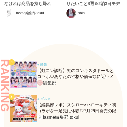
なければ商品を持ち帰れ
りたいこと8選＆2泊3日モデ
る”『ギガマート展』に行っ
ルコース
fasme編集部 tokui
shini
てきた♡
RANKING
● 診断
【虹コン診断】虹のコンキスタドールと
コラボ♡あなたの性格や価値観に近いメ
ンバーがわかる、fasmeの新診断がスター
編集部
ト！
● グルメ
【編集部レポ】スシロー×ハローキティ初
コラボを一足先に体験♡7月29日発売の限
定メニュー＆グッズをレポ！
fasme編集部 tokui