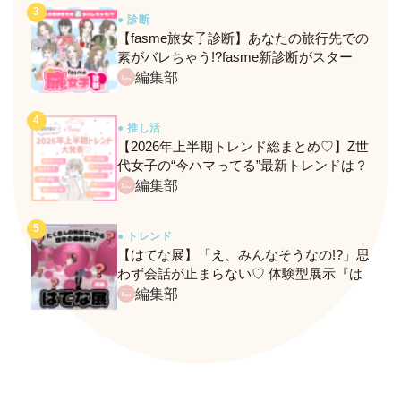
● 診断
【fasme旅女子診断】あなたの旅行先での
素がバレちゃう!?fasme新診断がスター
ト！
編集部
● 推し活
【2026年上半期トレンド総まとめ♡】Z世
代女子の“今ハマってる”最新トレンドは？
ネクストバズ予報もチェック♪
編集部
● トレンド
【はてな展】「え、みんなそうなの!?」思
わず会話が止まらない♡ 体験型展示『は
てな展』に行ってきたレポ
編集部