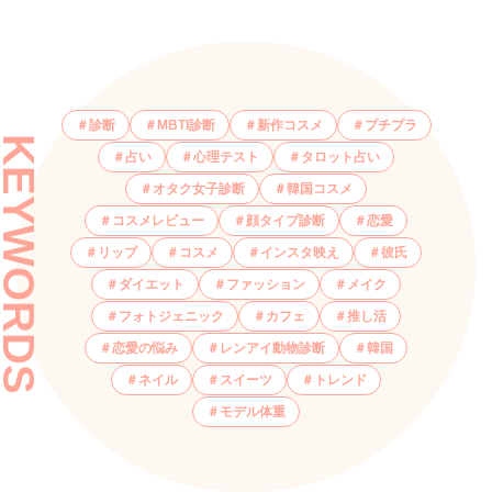
診断
MBTI診断
新作コスメ
プチプラ
KEYWORDS
占い
心理テスト
タロット占い
オタク女子診断
韓国コスメ
コスメレビュー
顔タイプ診断
恋愛
リップ
コスメ
インスタ映え
彼氏
ダイエット
ファッション
メイク
フォトジェニック
カフェ
推し活
恋愛の悩み
レンアイ動物診断
韓国
ネイル
スイーツ
トレンド
モデル体重