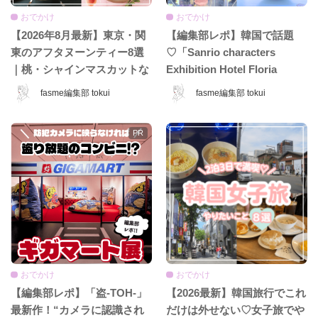
おでかけ
おでかけ
【2026年8月最新】東京・関
【編集部レポ】韓国で話題
東のアフタヌーンティー8選
♡「Sanrio characters
｜桃・シャインマスカットな
Exhibition Hotel Floria
ど夏限定ホテル＆カフェ特
Tokyo」が日本上陸♡ 夢みた
fasme編集部 tokui
fasme編集部 tokui
集！
いなホテル空間＆限定グッズ
をレポ！
おでかけ
おでかけ
【編集部レポ】「盗-TOH-」
【2026最新】韓国旅行でこれ
最新作！“カメラに認識され
だけは外せない♡女子旅でや