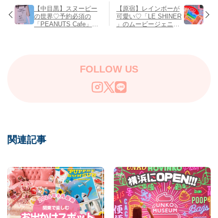
【中目黒】スヌーピー
【原宿】レインボーが
の世界♡予約必須の
可愛い♡「LE SHINER
「PEANUTS Cafe」を
」のムービージェニッ
完全レポ!
クフードが話題！
FOLLOW US
関連記事