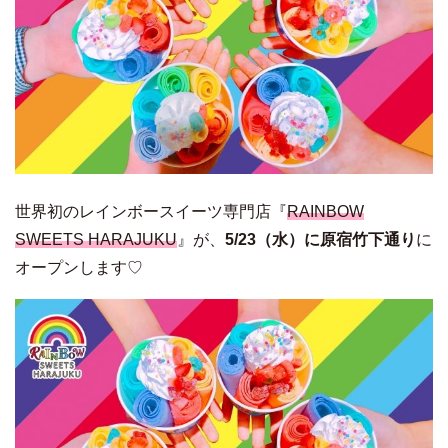
世界初のレインボースイーツ専門店『
RAINBOW
SWEETS HARAJUKU
』が、
5/23（水）に原宿竹下通り
に
オープンします♡