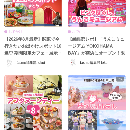
おでかけ
おでかけ
【2026年8月最新】関東で今
【編集部レポ】「うんこミュ
行きたいお出かけスポット16
ージアム YOKOHAMA
選♡ 期間限定カフェ・展示・
BAY」が横浜にオープン！限
POPUPまとめ
定コンテンツ＆グッズをひと
fasme編集部 tokui
fasme編集部 tokui
足先に体験♡