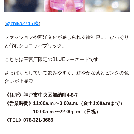
(
@chika2745 様
)
ファッションや西洋文化が感じられる街神戸に、ひっそり
と佇むショコラパブリック。
こちらは三宮店限定のBLUEレモネードです！
さっぱりとしていて飲みやすく、鮮やかな紫とピンクの色
合いが上品♡
《住所》神戸市中央区加納町4-8-7
《営業時間》
11:00a.m.〜0:00a.m.（金土1:00a.mまで）
10:00a.m.〜22:00p.m.（日祝）
《TEL》078-321-3666