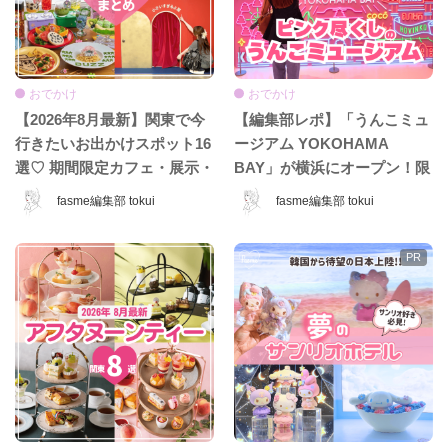
おでかけ
おでかけ
【2026年8月最新】関東で今
【編集部レポ】「うんこミュ
行きたいお出かけスポット16
ージアム YOKOHAMA
選♡ 期間限定カフェ・展示・
BAY」が横浜にオープン！限
POPUPまとめ
定コンテンツ＆グッズをひと
fasme編集部 tokui
fasme編集部 tokui
足先に体験♡