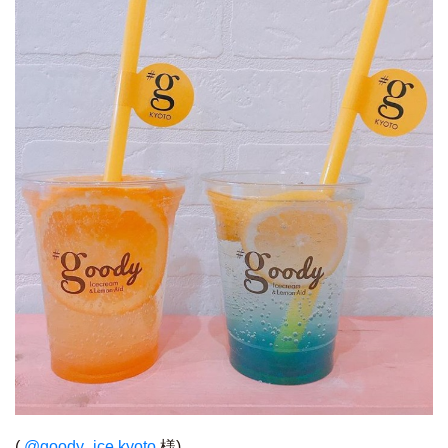
(
@goody_ice.kyoto
様)