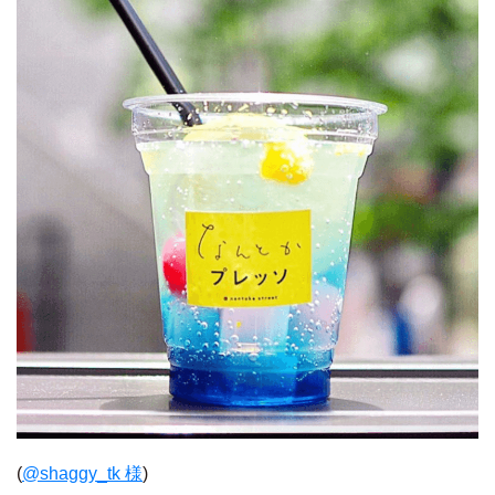
(
@shaggy_tk 様
)