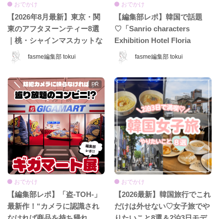
おでかけ
おでかけ
【2026年8月最新】東京・関
【編集部レポ】韓国で話題
東のアフタヌーンティー8選
♡「Sanrio characters
｜桃・シャインマスカットな
Exhibition Hotel Floria
ど夏限定ホテル＆カフェ特
Tokyo」が日本上陸♡ 夢みた
fasme編集部 tokui
fasme編集部 tokui
集！
いなホテル空間＆限定グッズ
をレポ！
おでかけ
おでかけ
【編集部レポ】「盗-TOH-」
【2026最新】韓国旅行でこれ
最新作！“カメラに認識され
だけは外せない♡女子旅でや
なければ商品を持ち帰れ
りたいこと8選＆2泊3日モデ