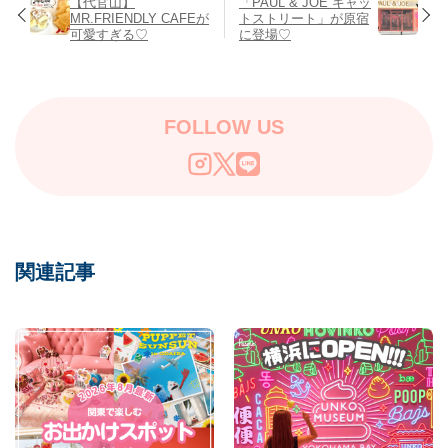
【代官山】
「PAUL & JOE キャッ
MR.FRIENDLY CAFEが
トストリート」が原宿
可愛すぎる♡
に登場♡
FOLLOW US
関連記事