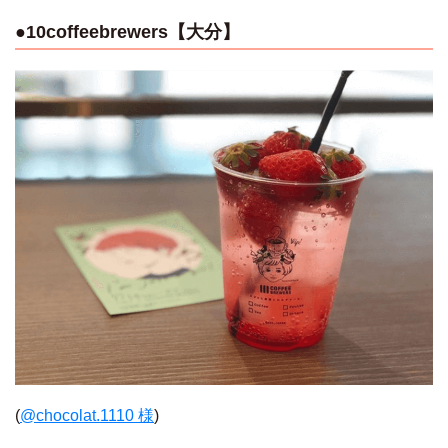
●10coffeebrewers【大分】
(
@chocolat.1110 様
)