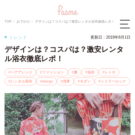
TOP
おでかけ
デザインは？コスパは？激安レンタル浴衣徹底レポ！
トレンド
更新日：2019年8月1日
デザインは？コスパは？激安レンタ
ル浴衣徹底レポ！
ヘアアレンジ
ファッション
夏
浴衣
レトロ
レンタル浴衣
wargo
浅草
モダン
シミラールック