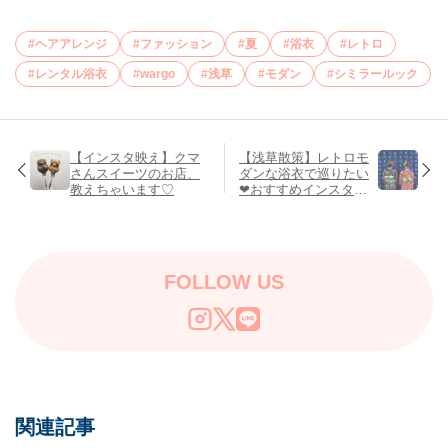
ヘアアレンジ
ファッション
夏
浴衣
レトロ
レンタル浴衣
wargo
浅草
モダン
シミラールック
【インスタ映え】クマ
【浅草散策】レトロモ
さんスイーツのお店、
ダンな浴衣で巡りたい
教えちゃいます♡
❤︎おすすめインスタ映
えスポット4選
FOLLOW US
関連記事